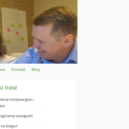
owe
Kontakt
Blog
st Rafał
enia motywacyjne i
jne
ragmenty wystąpień
 na biegun