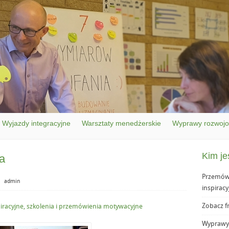
Wyjazdy integracyjne
Warsztaty menedżerskie
Wyprawy rozwoj
Kim je
a
Przemówi
⋅
admin
inspiracy
Zobacz f
iracyjne, szkolenia i przemówienia motywacyjne
Wyprawy