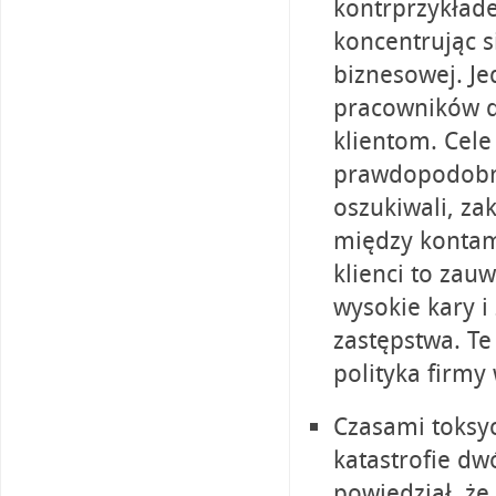
kontrprzykłade
koncentrując si
biznesowej. J
pracowników do
klientom. Cele
prawdopodobni
oszukiwali, za
między kontami
klienci to zauw
wysokie kary i
zastępstwa. T
polityka firmy
Czasami toksyc
katastrofie d
powiedział, że