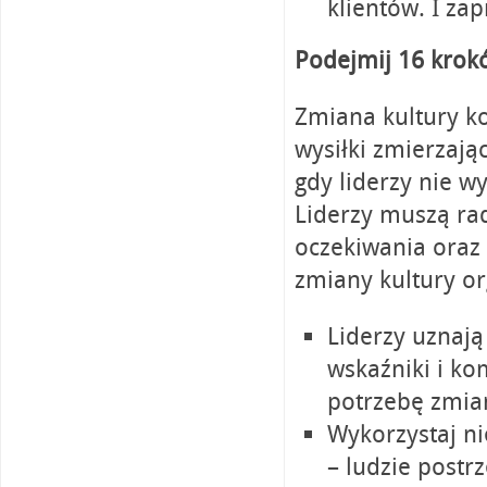
klientów. I zap
Podejmij 16 krokó
Zmiana kultury k
wysiłki zmierzaj
gdy liderzy nie wy
Liderzy muszą rad
oczekiwania oraz
zmiany kultury or
Liderzy uznają
wskaźniki i ko
potrzebę zmia
Wykorzystaj ni
– ludzie postr