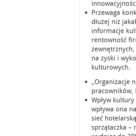
innowacyjności
Przewaga konk
dłużej niż jak
informacje kul
rentowność fir
zewnętrznych,
na zyski i wy
kulturowych.
„Organizacje n
pracowników, 
Wpływ kultury n
wpływa ona n
sieć hotelarsk
sprzątaczka –