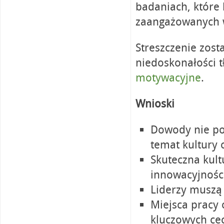
badaniach, które
zaangażowanych w
Streszczenie zos
niedoskonałości 
motywacyjne
.
Wnioski
Dowody nie po
temat kultury 
Skuteczna kultu
innowacyjności
Liderzy muszą
Miejsca pracy
kluczowych ce