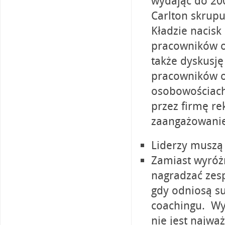
wydając do 200
Carlton skrup
Kładzie nacisk
pracowników o
także dyskusję
pracowników o
osobowościach
przez firmę re
zaangażowani
Liderzy muszą
Zamiast wyróżn
nagradzać zesp
gdy odniosą su
coachingu. Wyn
nie jest najwa