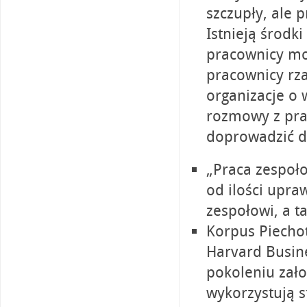
szczupły, ale
Istnieją środk
pracownicy mo
pracownicy rza
organizacje o
rozmowy z pra
doprowadzić do
„Praca zespoł
od ilości upra
zespołowi, a ta
Korpus Piechot
Harvard Busin
pokoleniu zało
wykorzystują s