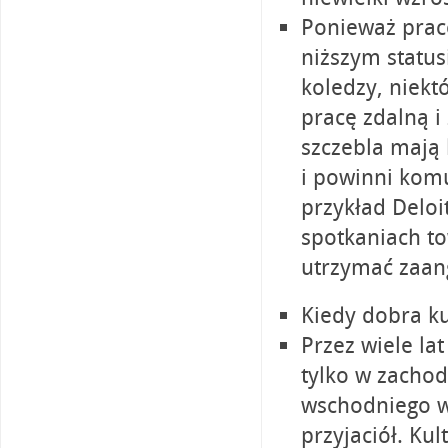
Ponieważ prac
niższym status
koledzy, niektó
pracę zdalną i
szczebla mają
i powinni komu
przykład Deloi
spotkaniach t
utrzymać zaan
Kiedy dobra ku
Przez wiele l
tylko w zachod
wschodniego w
przyjaciół. Ku