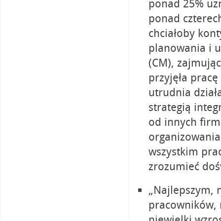
ponad 25% uzn
ponad czterech
chciałoby kon
planowania i u
(CM), zajmują
przyjęła pracę 
utrudnia dział
strategią inte
od innych firm
organizowania
wszystkim pra
zrozumieć doś
„Najlepszym, n
pracowników, 
niewielki wzro