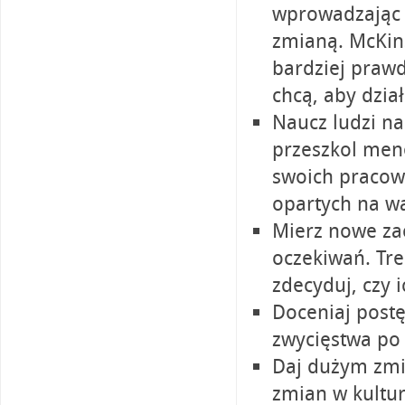
wprowadzając 
zmianą. McKins
bardziej prawd
chcą, aby dział
Naucz ludzi n
przeszkol mene
swoich pracow
opartych na wa
Mierz nowe za
oczekiwań. Tre
zdecyduj, czy 
Doceniaj post
zwycięstwa po
Daj dużym zmi
zmian w kultur