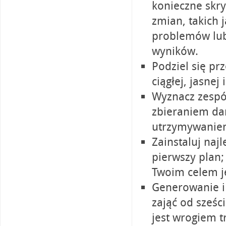
konieczne skr
zmian, takich 
problemów lub
wyników.
Podziel się pr
ciągłej, jasnej
Wyznacz zespół
zbieraniem da
utrzymywanie
Zainstaluj naj
pierwszy plan
Twoim celem j
Generowanie i
zająć od sześc
jest wrogiem t