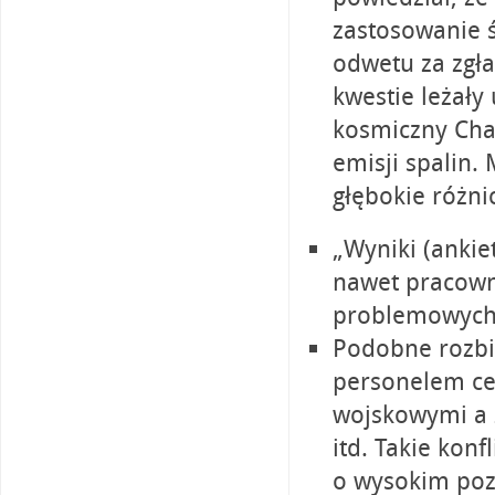
zastosowanie 
odwetu za zgł
kwestie leżały
kosmiczny Cha
emisji spalin.
głębokie różni
„Wyniki (anki
nawet pracowni
problemowych
Podobne rozbi
personelem ce
wojskowymi a ż
itd. Takie konf
o wysokim poz