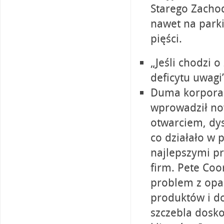
Starego Zacho
nawet na parki
pięści.
„Jeśli chodzi 
deficytu uwagi
Duma korporacy
wprowadził now
otwarciem, dyst
co działało w p
najlepszymi pr
firm. Pete Coo
problem z opa
produktów i d
szczebla dosko