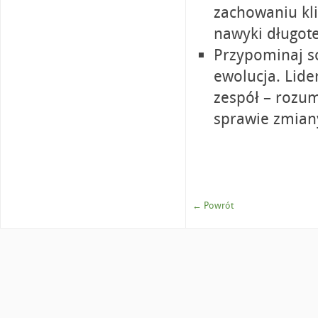
zachowaniu kl
nawyki długot
Przypominaj so
ewolucja. Lide
zespół – rozum
sprawie zmiany
← Powrót