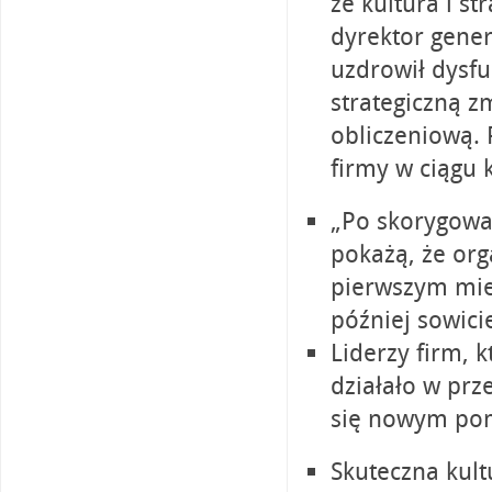
że kultura i s
dyrektor gener
uzdrowił dysfu
strategiczną 
obliczeniową. 
firmy w ciągu 
„Po skorygowa
pokażą, że org
pierwszym miej
później sowici
Liderzy firm, k
działało w prze
się nowym po
Skuteczna kultu