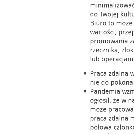
minimalizować.
do Twojej kult
Biuro to może 
wartości, prz
promowania z
rzecznika, zlo
lub operacjami
Praca zdalna w
nie do pokona
Pandemia wzmo
ogłosił, że w
może pracować 
praca zdalna 
połowa członkó