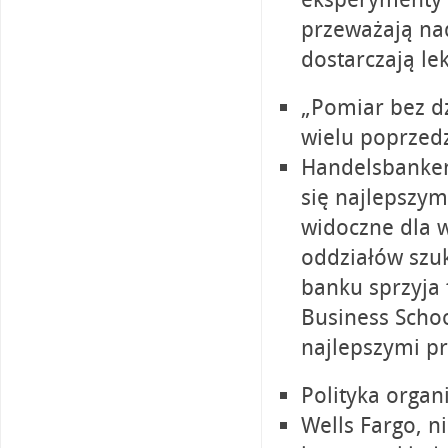
przeważają na
dostarczają lek
„Pomiar bez dz
wielu poprzedz
Handelsbanken,
się najlepszym
widoczne dla 
oddziałów szuk
banku sprzyja 
Business Schoo
najlepszymi p
Polityka organi
Wells Fargo, n