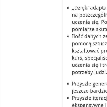
„Dzięki adapt
na poszczególn
uczenia się. 
pomiarze skute
Ilość danych z
pomocą sztuczn
kształtować pr
kurs, specjali
uczenia się i t
potrzeby ludzi
Przyszłe gener
jeszcze bardz
Przyszłe itera
ekspansywne i