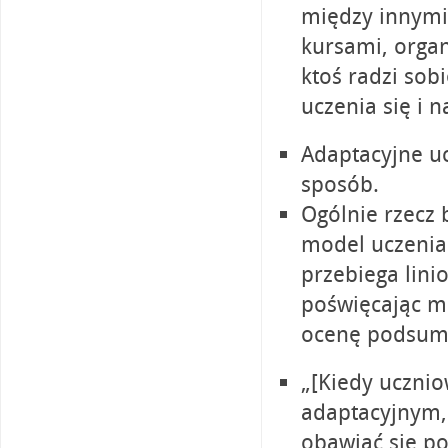
między innymi
kursami, organ
ktoś radzi sob
uczenia się i 
Adaptacyjne uc
sposób.
Ogólnie rzecz 
model uczenia 
przebiega lini
poświęcając m
ocenę podsumo
„[Kiedy ucznio
adaptacyjnym, 
obawiać się po