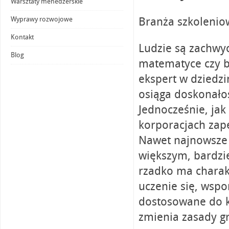
Warsztaty menedżerskie
Branża szkolenio
Wyprawy rozwojowe
Kontakt
Ludzie są zachwyc
Blog
matematyce czy bi
ekspert w dziedzi
osiąga doskonałość
Jednocześnie, jak
korporacjach zap
Nawet najnowsze 
większym, bardzi
rzadko ma charak
uczenie się, wspo
dostosowane do k
zmienia zasady gr