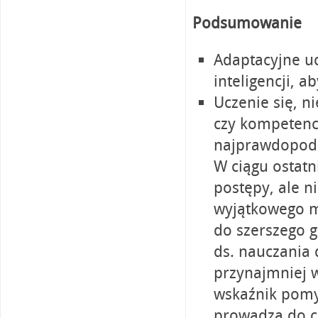
Podsumowanie
Adaptacyjne uc
inteligencji, 
Uczenie się, n
czy kompetencj
najprawdopodob
W ciągu ostat
postępy, ale n
wyjątkowego m
do szerszego g
ds. nauczania 
przynajmniej 
wskaźnik pomy
prowadzą do cz