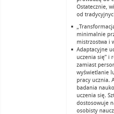
Ostatecznie, w
od tradycyjnyc
„Transformacj
minimalnie p
mistrzostwa i 
Adaptacyjne uc
uczenia się” i
zamiast person
wyświetlanie l
pracy ucznia.
badania naukow
uczenia się. Sz
dostosowuje na
osobisty naucz