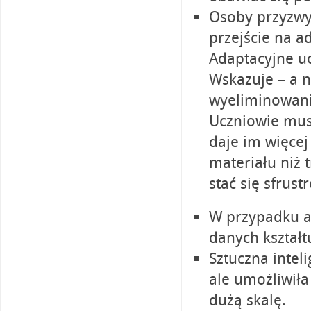
Osoby przyzwyc
przejście na a
Adaptacyjne u
Wskazuje – a n
wyeliminowania
Uczniowie mus
daje im więce
materiału niż 
stać się sfru
W przypadku ad
danych kształt
Sztuczna intel
ale umożliwił
dużą skalę.