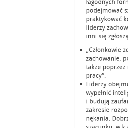
łagodnych form
podejmować szy
praktykować k
liderzy zachowu
inni się zgłoszą
„Członkowie z
zachowanie, p
także poprzez 
pracy”.
Liderzy obejm
wypełnić intel
i budują zauf
zakresie rozp
nękania. Dobrz
szacunku, w kt