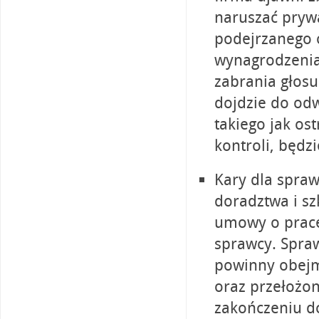
naruszać prywa
podejrzanego o
wynagrodzenia,
zabrania głosu
dojdzie do od
takiego jak os
kontroli, będz
Kary dla spra
doradztwa i sz
umowy o pracę
sprawcy. Spraw
powinny obejm
oraz przełożony
zakończeniu do