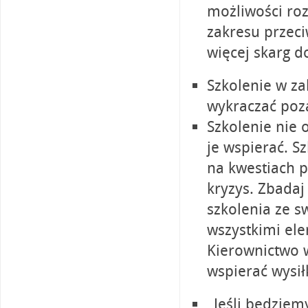
możliwości roz
zakresu przeci
więcej skarg d
Szkolenie w z
wykraczać poz
Szkolenie nie 
je wspierać. S
na kwestiach 
kryzys. Zbadaj
szkolenia ze s
wszystkimi el
Kierownictwo 
wspierać wysił
„Jeśli będziem