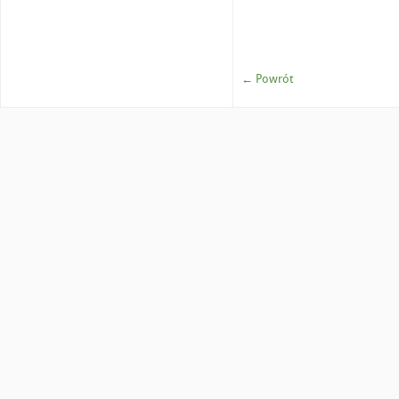
← Powrót