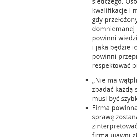
śledczego. Os
kwalifikacje i
gdy przełożony
domniemanej o
powinni wiedzi
i jaka będzie 
powinni przep
respektować p
„Nie ma wątpl
zbadać każdą 
musi być szybk
Firma powinna 
sprawę zostan
zinterpretować
firma ujawni z