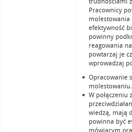
trudnościami 
Pracownicy po
molestowania n
efektywność b
powinny podkr
reagowania na
powtarzaj je cz
wprowadzaj po
Opracowanie sk
molestowaniu.
W połączeniu 
przeciwdziałan
wiedzą, mają d
powinna być e
mówiącym prac