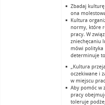
Zbadaj kulturę
ona molestowa
Kultura organi
normy, które r
pracy. W związ
zniechęcaniu l
mówi polityka 
determinuje to
„Kultura przej
oczekiwane i z
w miejscu prac
Aby pomóc w z
pracy obejmuje
toleruje podż