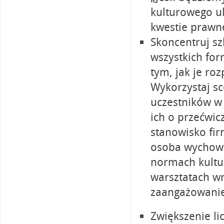
kulturowego u
kwestie prawne
Skoncentruj s
wszystkich for
tym, jak je roz
Wykorzystaj sc
uczestników w 
ich o przećwic
stanowisko fir
osoba wychowa
normach kultur
warsztatach wr
zaangażowanie 
Zwiększenie l