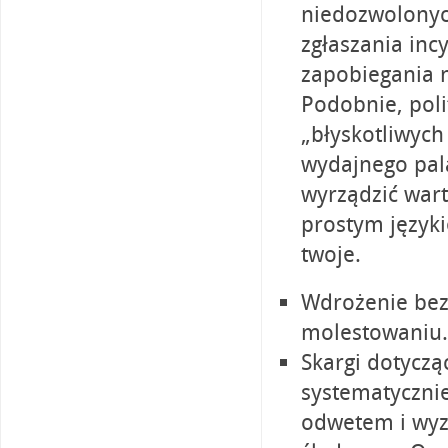
niedozwolonyc
zgłaszania inc
zapobiegania n
Podobnie, poli
„błyskotliwych
wydajnego pala
wyrządzić wart
prostym język
twoje.
Wdrożenie bez
molestowaniu.
Skargi dotycz
systematycznie
odwetem i wyz