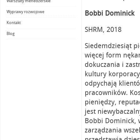
Warsztaty menedżerskie
Bobbi Dominick
Wyprawy rozwojowe
Kontakt
SHRM, 2018
Blog
Siedemdziesiąt p
więcej form nękan
dokuczania i zast
kultury korporacy
odpychają klientó
pracowników. Kos
pieniędzy, reputac
jest niewybaczaln
Bobbi Dominick,
zarządzania wsze
przedstawia dzies