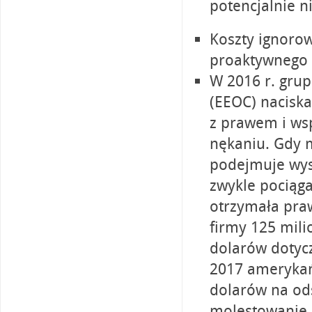
potencjalnie n
Koszty ignoro
proaktywnego 
W 2016 r. gru
(EEOC) naciska
z prawem i wsp
nękaniu. Gdy m
podejmuje wys
zwykle pociąga
otrzymała pra
firmy 125 mil
dolarów dotyc
2017 amerykań
dolarów na od
molestowanie.