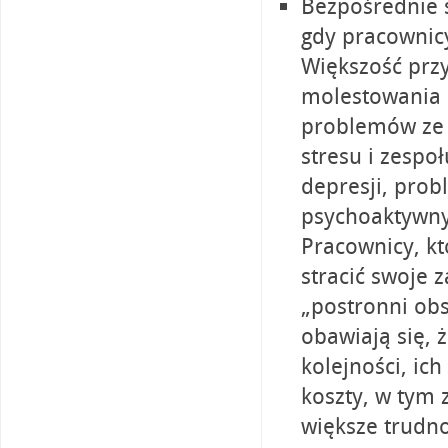
Bezpośrednie 
gdy pracownicy
Większość przy
molestowania 
problemów ze 
stresu i zespo
depresji, pro
psychoaktywnyc
Pracownicy, k
stracić swoje 
„postronni obs
obawiają się,
kolejności, ic
koszty, w tym 
większe trudno