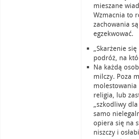
mieszane wiad
Wzmacnia to r
zachowania są 
egzekwować.
„Skarżenie się
podróż, na któ
Na każdą osobę
milczy. Poza 
molestowania o
religia, lub za
„szkodliwy dla
samo nielegaln
opiera się na 
niszczy i osła