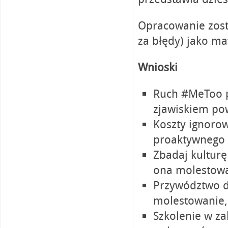
Opracowanie zos
za błędy) jako ma
Wnioski
Ruch #MeToo p
zjawiskiem p
Koszty ignoro
proaktywnego 
Zbadaj kulturę
ona molestowa
Przywództwo d
molestowanie,
Szkolenie w z