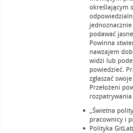
określającym s
odpowiedzialn
jednoznacznie 
podawać jasne
Powinna stwie
nawzajem dobrz
widzi lub pod
powiedzieć. P
zgłaszać swoje
Przełożeni po
rozpatrywania 
„Świetna polit
pracownicy i p
Polityka GitLa