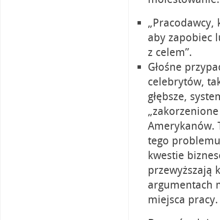
„Pracodawcy, k
aby zapobiec 
z celem”.
Głośne przypa
celebrytów, tak
głębsze, syst
„zakorzenione
Amerykanów. T
tego problemu 
kwestie biznes
przewyższają k
argumentach m
miejsca pracy