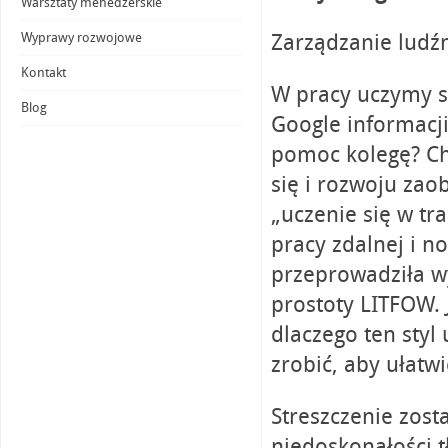
Warsztaty menedżerskie
Zarządzanie ludź
Wyprawy rozwojowe
Kontakt
W pracy uczymy się
Blog
Google informacji
pomoc kolegę? Cho
się i rozwoju za
„uczenie się w tr
pracy zdalnej i n
przeprowadziła w
prostoty LITFOW. 
dlaczego ten styl
zrobić, aby ułatw
Streszczenie zos
niedoskonałości 