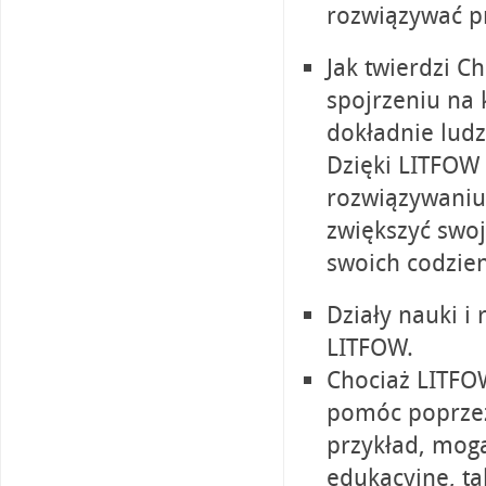
rozwiązywać p
Jak twierdzi C
spojrzeniu na 
dokładnie ludz
Dzięki LITFOW 
rozwiązywaniu
zwiększyć swoj
swoich codzien
Działy nauki i
LITFOW.
Chociaż LITFO
pomóc poprzez 
przykład, mogą
edukacyjne, t