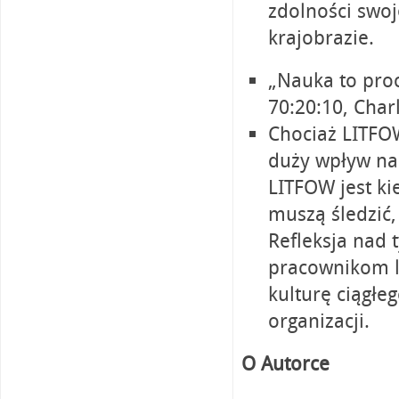
zdolności swo
krajobrazie.
„Nauka to proc
70:20:10, Char
Chociaż LITFO
duży wpływ na
LITFOW jest k
muszą śledzić,
Refleksja nad 
pracownikom lu
kulturę ciągłe
organizacji.
O Autorce