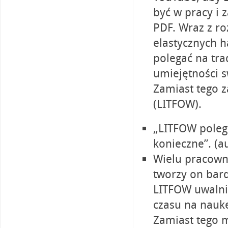
być w pracy i 
PDF. Wraz z ro
elastycznych 
polegać na tr
umiejętności 
Zamiast tego z
(LITFOW).
„LITFOW polega
konieczne”. (a
Wielu pracown
tworzy on bard
LITFOW uwalni
czasu na naukę
Zamiast tego 