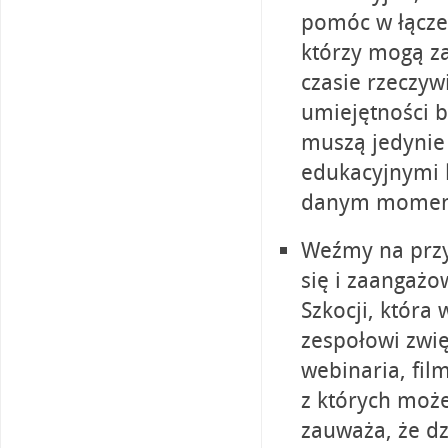
pomóc w łącze
którzy mogą z
czasie rzeczyw
umiejętności b
muszą jedynie 
edukacyjnymi l
danym momen
Weźmy na przyk
się i zaangażo
Szkocji, któr
zespołowi zwię
webinaria, fil
z których moż
zauważa, że d