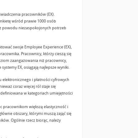
oświadczenia pracowników (EX).
ankietę wśród prawie 1000 osób
cy z powodu niezaspokojonych potrzeb
ktować swoje Employee Experience (EX),
acownika. Pracownicy, którzy cieszą się
oziom zaangażowania niż pracownicy,
 systemy EX, osiągają najlepsze wyniki.
u elektronicznego i płatności cyfrowych
nieważ coraz więcej ról staje się
 definiowana w kategoriach umiejętności
c pracownikom większą elastyczność i
zy główne obszary, którymi muszą zająć się
ków. Ogólnie rzecz biorąc, należy