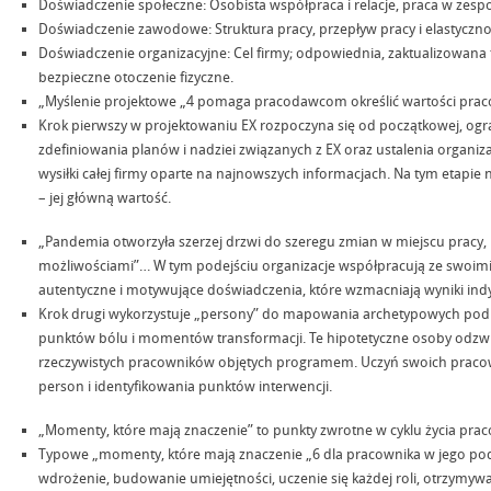
Doświadczenie społeczne: Osobista współpraca i relacje, praca w zespo
Doświadczenie zawodowe: Struktura pracy, przepływ pracy i elastycznoś
Doświadczenie organizacyjne: Cel firmy; odpowiednia, zaktualizowana 
bezpieczne otoczenie fizyczne.
„Myślenie projektowe „4 pomaga pracodawcom określić wartości pra
Krok pierwszy w projektowaniu EX rozpoczyna się od początkowej, og
zdefiniowania planów i nadziei związanych z EX oraz ustalenia organizac
wysiłki całej firmy oparte na najnowszych informacjach. Na tym etapie 
– jej główną wartość.
„Pandemia otworzyła szerzej drzwi do szeregu zmian w miejscu pracy
możliwościami”… W tym podejściu organizacje współpracują ze swoimi
autentyczne i motywujące doświadczenia, które wzmacniają wyniki ind
Krok drugi wykorzystuje „persony” do mapowania archetypowych pod
punktów bólu i momentów transformacji. Te hipotetyczne osoby odzwi
rzeczywistych pracowników objętych programem. Uczyń swoich praco
person i identyfikowania punktów interwencji.
„Momenty, które mają znaczenie” to punkty zwrotne w cyklu życia praco
Typowe „momenty, które mają znaczenie „6 dla pracownika w jego podr
wdrożenie, budowanie umiejętności, uczenie się każdej roli, otrzymyw