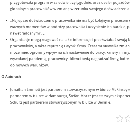
przygotowała program w zaledwie trzy tygodnie, oraz dealer pojazdów
globalnych pracowników w zmianę wizerunku swojego doświadczenia
„Najlepsze doświadczenie pracownika nie ma być kolejnym procesem 
ważnych momentów w podróży pracownika i uczynienie ich bardziej po
nawet radosnymi”. „
Organizacje mogą reagować na takie informacje i przekształcać swoją ku
pracowników, a także reputację i wyniki firmy. Czasami niewielka zm
może mieć ogromny wpływ na ich nastawienie do pracy, kariery i firmy.
wywołanej pandemią, pracownicy i klienci będą nagradzać firmy, które
do nowych warunków.
O Autorach
Jonathan Emmett jest partnerem stowarzyszonym w biurze McKinsey 
partnerem w biurze w Hamburgu, Stefan Moritz jest starszym ekspertem
Schultz jest partnerem stowarzyszonym w biurze w Berlinie.