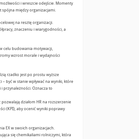
możliwości i wreszcie odejście. Momenty
est spójna między organizacjami.
celowej na resztę organizacji.
pracy, znaczeniu i wiarygodności, a
 w celu budowania motywacji,
stromy wzrost morale i wydajności
ią rzadko jest po prostu wyższe
 – być w stanie wpływać na wyniki, które
 i przynależności. Oznacza to
ż pozwalają działom HR na rozszerzenie
ści (KPI), aby ocenić wyniki poprawy
ia EX w swoich organizacjach.
jąca się chemikaliami rolniczymi, która