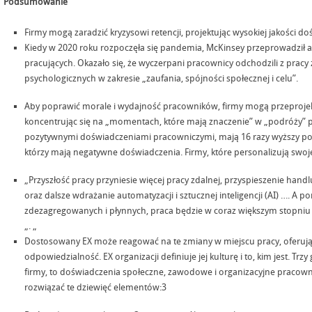
Podsumowanie
Firmy mogą zaradzić kryzysowi retencji, projektując wysokiej jakości d
Kiedy w 2020 roku rozpoczęła się pandemia, McKinsey przeprowadził 
pracujących. Okazało się, że wyczerpani pracownicy odchodzili z pra
psychologicznych w zakresie „zaufania, spójności społecznej i celu”.
Aby poprawić morale i wydajność pracowników, firmy mogą przeproje
koncentrując się na „momentach, które mają znaczenie” w „podróży” pr
pozytywnymi doświadczeniami pracowniczymi, mają 16 razy wyższy p
którzy mają negatywne doświadczenia. Firmy, które personalizują swoje
„Przyszłość pracy przyniesie więcej pracy zdalnej, przyspieszenie handl
oraz dalsze wdrażanie automatyzacji i sztucznej inteligencji (AI) …. A po
zdezagregowanych i płynnych, praca będzie w coraz większym stopniu
„. „
Dostosowany EX może reagować na te zmiany w miejscu pracy, oferują
odpowiedzialność. EX organizacji definiuje jej kulturę i to, kim jest. Tr
firmy, to doświadczenia społeczne, zawodowe i organizacyjne pracowni
rozwiązać te dziewięć elementów:3