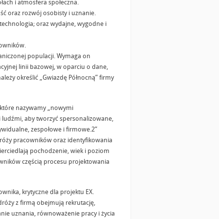
łach i atmosfera społeczna.
ć oraz rozwój osobisty i uznanie.
technologia; oraz wydajne, wygodne i
cowników.
raniczonej populacji. Wymaga on
yjnej linii bazowej, w oparciu o dane,
należy określić „Gwiazdę Północną” firmy
, które nazywamy „nowymi
 ludźmi, aby tworzyć spersonalizowane,
ywidualne, zespołowe i firmowe.2”
róży pracowników oraz identyfikowania
erciedlają pochodzenie, wiek i poziom
wników częścią procesu projektowania
wnika, krytyczne dla projektu EX.
óży z firmą obejmują rekrutację,
anie uznania, równoważenie pracy i życia