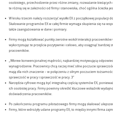
osobistego, przechodzenie przez różne zmiany, rozważanie bieżących 
te różnią się w zależności od firmy i stanowiska, choć ogólna ścieżka j
W kroku trzecim należy rozszerzyć wysiłki EX z początkowej populacji do
Skalowanie programów EX w całej firmie wymaga skupienia się na współ
także zaangażowania w dane i pomiary.
Firmy mogą kształtować punkty zwrotne wokół interakcji pracowników
wykorzystując te przejścia pozytywnie i celowo, aby osiągnąć bardziej 
pracowników.
„Wbrew konwencjonalnej mądrości, najbardziej motywującą odpowiedz
wynagrodzenie. Pracownicy chcą raczej mieć silne poczucie sprawczości
mają dla nich znaczenie – w połączeniu z silnym poczuciem tożsamości
sprawczość w pracy i sprawczość w pracy. 3”
Narzędzia cyfrowe mogą być integralną częścią systemów EX, poniewa
ich osobistej pracy. Firmy powinny określić kluczowe wskaźniki wydajno
doświadczenia pracowników.
Po zakończeniu programu pilotażowego firmy mogą skalować ulepszen
Firmy, które wdrożyły udane programy EX, to między innymi firma zajmu