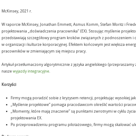
McKinsey, 2021 r.
W raporcie McKinsey, Jonathan Emmett, Asmus Komm, Stefan Moritz i Frieder
projektowania „doświadczenia pracownika” (EX). Stosując myślenie projekt
przedstawiają szczegółowy program kroków związanych z podnoszeniem i
w organizacji i kulturze korporacyjnej. Efektem końcowym jest większa energi
pracowników w zmieniającym się miejscu pracy.
Artykuł przetłumaczony algorytmicznie z języka angielskiego (przepraszamy 
nasze
wyjazdy integracyjne
.
Korzyści
Firmy mogą poradzić sobie z kryzysem retencji, projektując wysokiej ja
„Myślenie projektowe” pomaga pracodawcom określić wartości praco
„Momenty, które mają znaczenie” są punktami zwrotnymi w cyklu życia
projektowania EX.
Po przeprowadzeniu programu pilotażowego, firmy mogą skalować ule