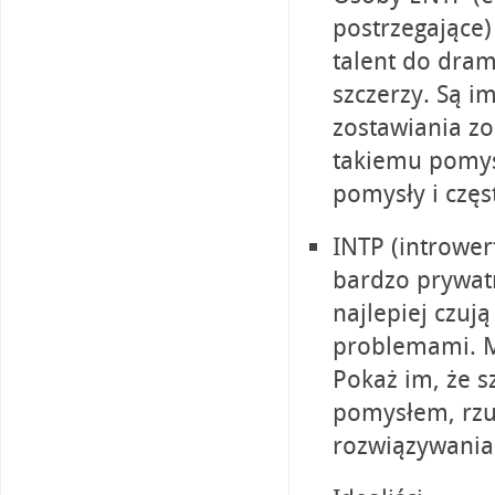
postrzegające)
talent do dram
szczerzy. Są i
zostawiania z
takiemu pomysł
pomysły i częs
INTP (intrower
bardzo prywatni
najlepiej czuj
problemami. M
Pokaż im, że s
pomysłem, rzu
rozwiązywani