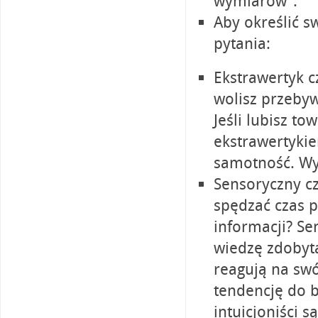
wymiarów”.
Aby określić s
pytania:
Ekstrawertyk c
wolisz przebyw
Jeśli lubisz t
ekstrawertykie
samotność. Wybi
Sensoryczny czy
spędzać czas 
informacji? Se
wiedzę zdobytą
reagują na swó
tendencję do b
intuicjoniści s