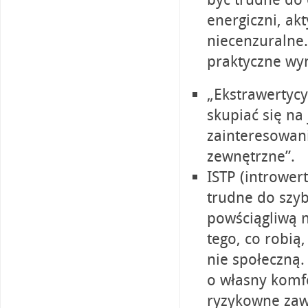
energiczni, ak
niecenzuralne.
praktyczne wyn
„Ekstrawertyc
skupiać się na
zainteresowan
zewnętrzne”.
ISTP (introwert
trudne do szyb
powściągliwą n
tego, co robią
nie społeczną.
o własny komfo
ryzykowne zawo