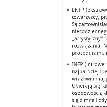
ENFP (ekstrawer
towarzyscy, pr
Są żartownisi
niecodziennego
„artystyczny” 
rozwiązania. N
procedurami, 
INFP (introwert
najbardziej id
wrażliwi i maj
Ubierają się, 
osobowością d
się zimne i zd