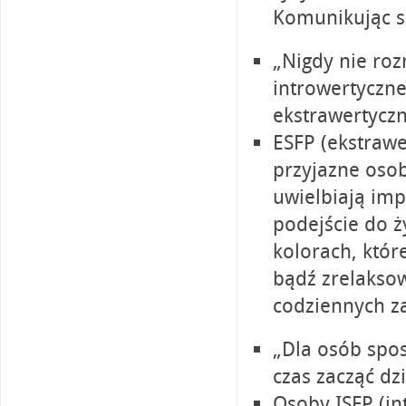
Komunikując si
„Nigdy nie ro
introwertyczne
ekstrawertyczn
ESFP (ekstrawer
przyjazne osob
uwielbiają im
podejście do 
kolorach, któr
bądź zrelaksow
codziennych z
„Dla osób spos
czas zacząć dzi
Osoby ISFP (in