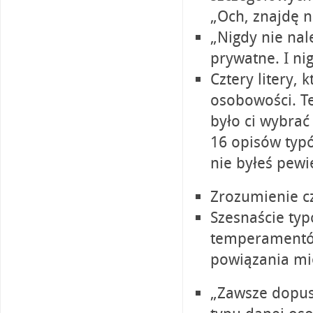
„Och, znajdę n
„Nigdy nie nal
prywatne. I ni
Cztery litery, 
osobowości. Te
było ci wybrać 
16 opisów typó
nie byłeś pewi
Zrozumienie 
Szesnaście typ
temperamentów
powiązania mi
„Zawsze dopus