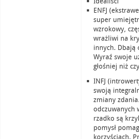
Idealiści
ENFJ (ekstrawe
super umiejęt
wzrokowy, częs
wrażliwi na kr
innych. Dbają 
Wyraź swoje u
głośniej niż cz
INFJ (introwert
swoją integraln
zmiany zdania.
odczuwanych wa
rzadko są krzy
pomysł pomaga
korzyściach. P