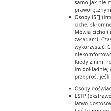
samo jak nie 
praworęcznym 
Osoby ISFJ (in
ciche, skromne
Mówią cicho i 
zasadami. Czas
wykorzystać. C
niekomfortowo 
Kiedy z nimi 
im dokładnie, 
przeproś, jeśli
Osoby doświad
ESTP (ekstrawe
łatwo dostoso
być trudne do 