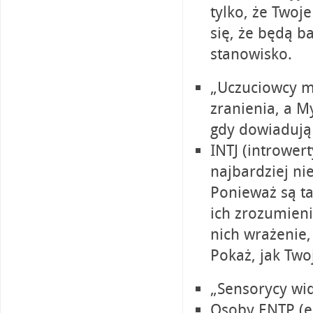
tylko, że Twoj
się, że będą b
stanowisko.
„Uczuciowcy ma
zranienia, a M
gdy dowiadują s
INTJ (introwert
najbardziej ni
Ponieważ są t
ich zrozumieni
nich wrażenie,
Pokaż, jak Two
„Sensorycy wid
Osoby ENTP (ek