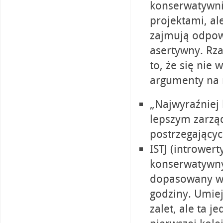
konserwatywni
projektami, a
zajmują odpow
asertywny. Rza
to, że się nie
argumenty na r
„Najwyraźniej
lepszym zarzą
postrzegającyc
ISTJ (introwert
konserwatywnym
dopasowany wy
godziny. Umiej
zalet, ale ta 