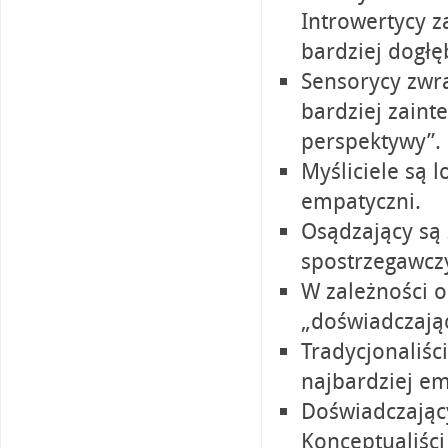
Introwertycy z
bardziej dogłę
Sensorycy zwra
bardziej zaint
perspektywy”.
Myśliciele są lo
empatyczni.
Osądzający są
spostrzegawczy
W zależności o
„doświadczając
Tradycjonaliści
najbardziej em
Doświadczając
Konceptualiści