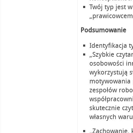
Twój typ jest 
„prawicowcem”
Podsumowanie
Identyfikacja
„Szybkie czyt
osobowości in
wykorzystują 
motywowania p
zespołów robo
współpracownik
skutecznie czy
własnych warun
„Zachowanie, 