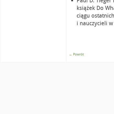
Paul D. Tieger
książek Do Wha
ciągu ostatnic
i nauczycieli 
← Powrót