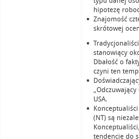
typu danej oso
hipotezę roboc
Znajomość czt
skrótowej ocen
Tradycjonaliści 
stanowiący oko
Dbałość o fakty
czyni ten tem
Doświadczający
„Odczuwający 
USA.
Konceptualiści 
(NT) są niezal
Konceptualiści
tendencję do sk