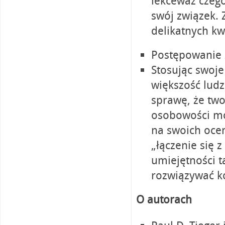
lekceważ czego
swój związek.
delikatnych kwe
Postępowanie 
Stosując swoje
większość ludz
sprawę, że two
osobowości mog
na swoich ocen
„łączenie się z
umiejętności ta
rozwiązywać ko
O autorach