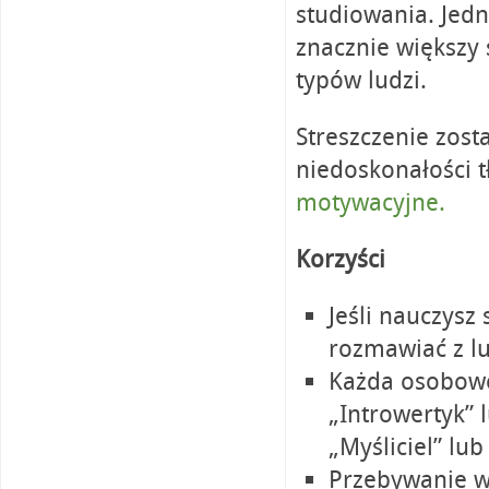
studiowania. Jedna
znacznie większy 
typów ludzi.
Streszczenie zos
niedoskonałości 
motywacyjne.
Korzyści
Jeśli nauczysz
rozmawiać z l
Każda osobowo
„Introwertyk” l
„Myśliciel” lu
Przebywanie w