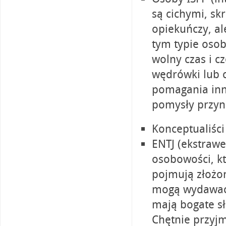
są cichymi, sk
opiekuńczy, a
tym typie osob
wolny czas i c
wędrówki lub c
pomagania inn
pomysły przyni
Konceptualiści
ENTJ (ekstrawer
osobowości, kt
pojmują złożo
mogą wydawać 
mają bogate sł
Chętnie przyjm