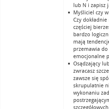
lub N i zapisz j
Myśliciel czy 
Czy dokładnie 
częściej bierz
bardzo logiczn
mają tendencję
przemawia do c
emocjonalne p
Osądzający lub
zwracasz szcz
zawsze się spó
skrupulatnie n
wykonaniu zad
postrzegającym
szczegółowych 