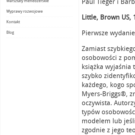
Paul Tieger i Bar
Warsztaty menedżerskie
Wyprawy rozwojowe
Little, Brown US,
Kontakt
Pierwsze wydanie
Blog
Zamiast szybkiego
osobowości z pomo
książka wyjaśnia 
szybko zidentyfi
każdego, kogo spo
Myers-Briggs®, zn
oczywista. Autor
typów osobowości, 
modelem lub jeśli
zgodnie z jego te