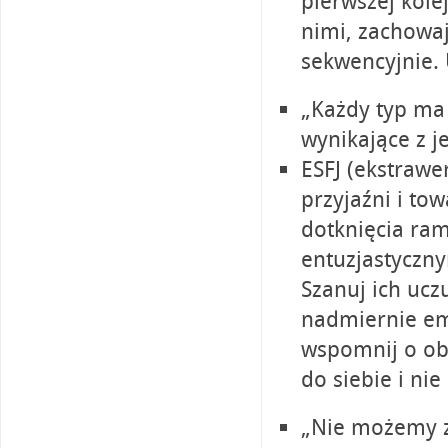
pierwszej kole
nimi, zachowaj
sekwencyjnie.
„Każdy typ ma 
wynikające z je
ESFJ (ekstrawe
przyjaźni i to
dotknięcia ram
entuzjastyczny
Szanuj ich uczu
nadmiernie emo
wspomnij o obs
do siebie i nie
„Nie możemy z