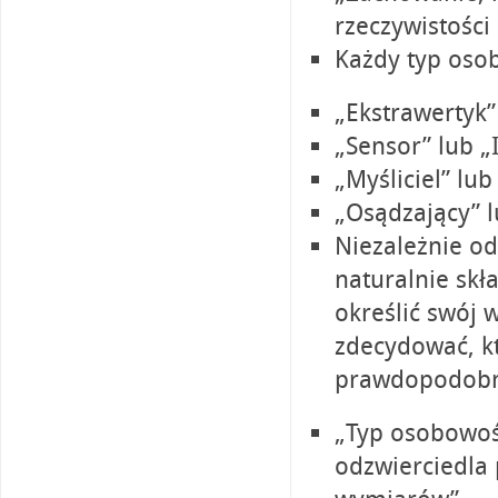
rzeczywistości
Każdy typ osob
„Ekstrawertyk”
„Sensor” lub „I
„Myśliciel” lub
„Osądzający” l
Niezależnie od 
naturalnie skł
określić swój 
zdecydować, kt
prawdopodobnie
„Typ osobowośc
odzwierciedla 