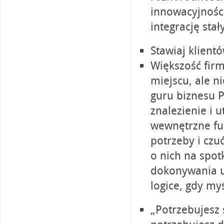
innowacyjności
integrację st
Stawiaj klient
Większość fir
miejscu, ale ni
guru biznesu P
znalezienie i u
wewnętrzne fu
potrzeby i czuć
o nich na spot
dokonywania u
logice, gdy myś
„Potrzebujesz