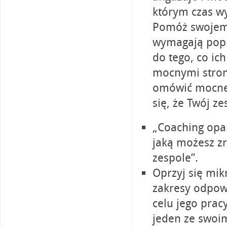
którym czas wy
Pomóż swojemu
wymagają popr
do tego, co ic
mocnymi strona
omówić mocne 
się, że Twój ze
„Coaching opar
jaką możesz z
zespole”.
Oprzyj się mik
zakresy odpowi
celu jego prac
jeden ze swoim