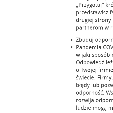
„Przygotuj” kr
przedstawisz f
drugiej stron
partnerom w 
Zbuduj odporn
Pandemia COVID
w jaki sposób 
Odpowiedź leży
o Twojej firmi
świecie. Firmy
błędy lub pozw
odporność. Wsp
rozwija odporn
ludzie mogą mó