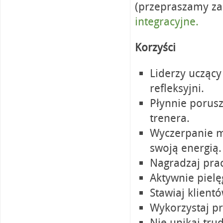
(przepraszamy za
integracyjne.
Korzyści
Liderzy uczący 
refleksyjni.
Płynnie porusz
trenera.
Wyczerpanie m
swoją energią.
Nagradzaj prac
Aktywnie pielę
Stawiaj klient
Wykorzystaj p
Nie unikaj tr