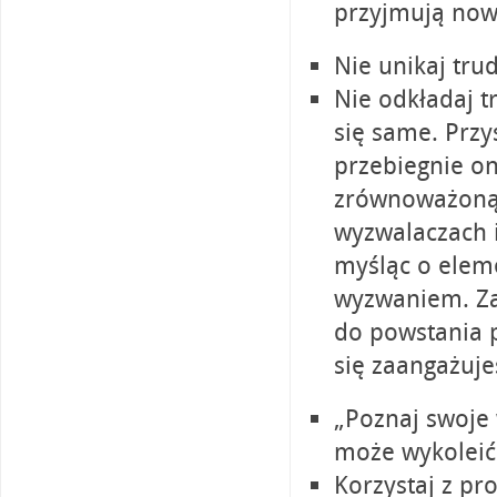
przyjmują now
Nie unikaj tr
Nie odkładaj 
się same. Przy
przebiegnie on
zrównoważoną 
wyzwalaczach i
myśląc o eleme
wyzwaniem. Zas
do powstania 
się zaangażuje
„Poznaj swoje 
może wykoleić
Korzystaj z p