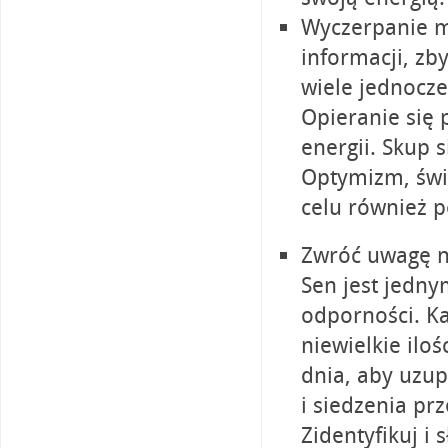
Wyczerpanie mo
informacji, zb
wiele jednocz
Opieranie się 
energii. Skup 
Optymizm, świ
celu również p
Zwróć uwagę na
Sen jest jedn
odporności. Ka
niewielkie ilo
dnia, aby uzup
i siedzenia pr
Zidentyfikuj i