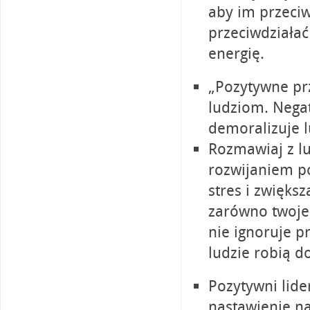
aby im przeciw
przeciwdziała
energię.
„Pozytywne pr
ludziom. Nega
demoralizuje l
Rozmawiaj z lu
rozwijaniem p
stres i zwięk
zarówno twoje,
nie ignoruje p
ludzie robią d
Pozytywni lid
nastawienie na