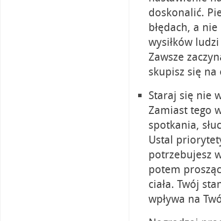
doskonalić. Pi
błędach, a nie
wysiłków ludzi
Zawsze zaczyna
skupisz się n
Staraj się nie
Zamiast tego w
spotkania, słu
Ustal prioryte
potrzebujesz w
potem prosząc
ciała. Twój st
wpływa na Twó