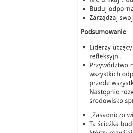
Buduj odporną
Zarządzaj swoją
Podsumowanie
Liderzy uczący 
refleksyjni.
Przywództwo n
wszystkich odp
przede wszystk
Następnie rozw
środowisko spr
„Zasadniczo wi
Ta ścieżka bud
którzy rozwij