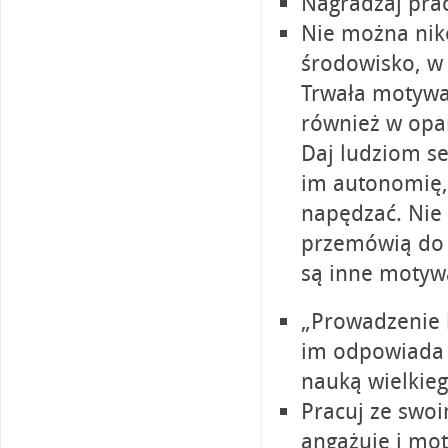
Nagradzaj prac
Nie można nik
środowisko, w 
Trwała motywac
również w opar
Daj ludziom se
im autonomię,
napędzać. Nie 
przemówią do 
są inne motywa
„Prowadzenie i
im odpowiada i
nauką wielkie
Pracuj ze swo
angażuje i mo