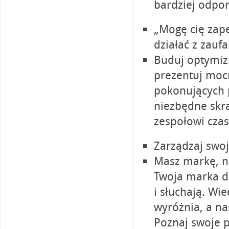
bardziej odpo
„Mogę cię zape
działać z zauf
Buduj optymiz
prezentuj mocn
pokonujących p
niezbędne skra
zespołowi czas
Zarządzaj swoją
Masz markę, ni
Twoja marka de
i słuchają. Wi
wyróżnia, a na
Poznaj swoje p