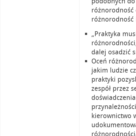
podobnych do c
różnorodność o
różnorodność 
„Praktyka mus
różnorodności,
dalej osadzić 
Oceń różnorodn
jakim ludzie c
praktyki pozys
zespół przez s
doświadczenia
przynależności
kierownictwo w
udokumentowa
różnorodności