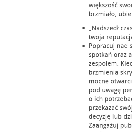
większość swoi
brzmiało, ubier
„Nadszedł czas
twoja reputacj
Popracuj nad 
spotkań oraz 
zespołem. Kied
brzmienia skry
mocne otwarci
pod uwagę per
o ich potrzeba
przekazać swój
decyzję lub dz
Zaangażuj publ