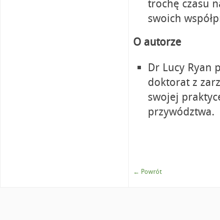
trochę czasu n
swoich współp
O autorze
Dr Lucy Ryan p
doktorat z zar
swojej praktyc
przywództwa.
← Powrót