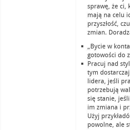
sprawę, że ci,
mają na celu i
przyszłość, cz
zmian. Doradza
„Bycie w konta
gotowości do z
Pracuj nad sty
tym dostarczaj
lidera, jeśli p
potrzebują wal
się stanie, jeś
im zmiana i pr
Użyj przykładó
powolne, ale st