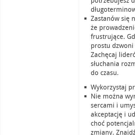
potrzebujesz d
długoterminowe
Zastanów się n
że prowadzenie
frustrujące. G
prostu dzwoni 
Zachęcaj lider
słuchania rozm
do czasu.
Wykorzystaj p
Nie można wym
sercami i umys
akceptację i u
choć potencjal
zmiany. Znajdź