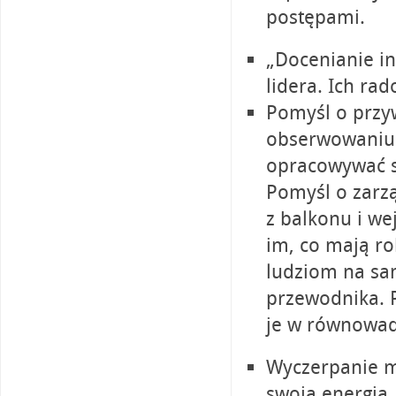
postępami.
„Docenianie in
lidera. Ich rad
Pomyśl o przyw
obserwowaniu 
opracowywać st
Pomyśl o zarz
z balkonu i we
im, co mają ro
ludziom na sa
przewodnika. P
je w równowad
Wyczerpanie m
swoją energią.