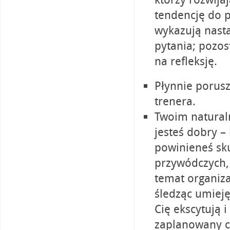
tendencję do p
wykazują nasta
pytania; pozos
na refleksję.
Płynnie porusz
trenera.
Twoim natural
jesteś dobry –
powinieneś sku
przywódczych, 
temat organiza
śledząc umiejęt
Cię ekscytują i
zaplanowany c