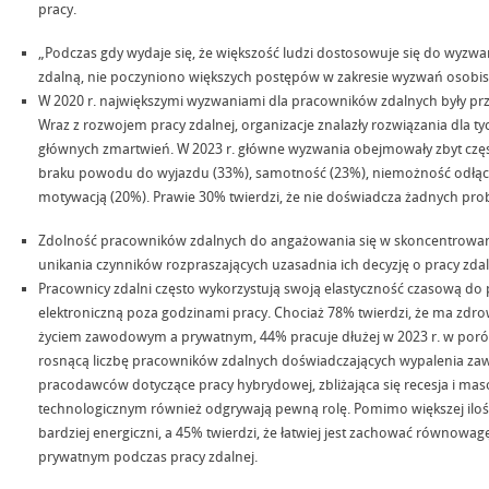
pracy.
„Podczas gdy wydaje się, że większość ludzi dostosowuje się do wyzwa
zdalną, nie poczyniono większych postępów w zakresie wyzwań osobis
W 2020 r. największymi wyzwaniami dla pracowników zdalnych były prz
Wraz z rozwojem pracy zdalnej, organizacje znalazły rozwiązania dla tych
głównych zmartwień. W 2023 r. główne wyzwania obejmowały zbyt cz
braku powodu do wyjazdu (33%), samotność (23%), niemożność odłączen
motywacją (20%). Prawie 30% twierdzi, że nie doświadcza żadnych pr
Zdolność pracowników zdalnych do angażowania się w skoncentrowaną 
unikania czynników rozpraszających uzasadnia ich decyzję o pracy zdal
Pracownicy zdalni często wykorzystują swoją elastyczność czasową do
elektroniczną poza godzinami pracy. Chociaż 78% twierdzi, że ma zdr
życiem zawodowym a prywatnym, 44% pracuje dłużej w 2023 r. w poró
rosnącą liczbę pracowników zdalnych doświadczających wypalenia 
pracodawców dotyczące pracy hybrydowej, zbliżająca się recesja i ma
technologicznym również odgrywają pewną rolę. Pomimo większej ilości 
bardziej energiczni, a 45% twierdzi, że łatwiej jest zachować równo
prywatnym podczas pracy zdalnej.