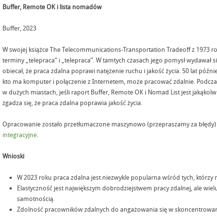
Buffer, Remote OK i lista nomadów
Buffer, 2023
W swojej książce The Telecommunications-Transportation Tradeoff z 1973 roku
terminy „telepraca” i „telepraca”. W tamtych czasach jego pomysł wydawał się
obiecał, że praca zdalna poprawi natężenie ruchu i jakość życia. 50 lat później
kto ma komputer i połączenie z Internetem, może pracować zdalnie. Podcza
w dużych miastach, jeśli raport Buffer, Remote OK i Nomad List jest jakąk
zgadza się, że praca zdalna poprawia jakość życia.
Opracowanie zostało przetłumaczone maszynowo (przepraszamy za błędy) 
integracyjne
.
Wnioski
W 2023 roku praca zdalna jest niezwykle popularna wśród tych, którzy m
Elastyczność jest największym dobrodziejstwem pracy zdalnej, ale wie
samotnością.
Zdolność pracowników zdalnych do angażowania się w skoncentrowaną 