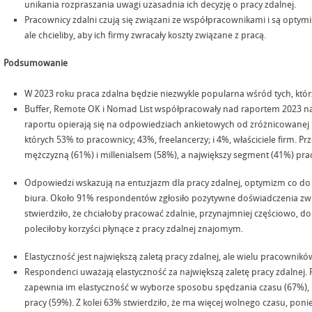
unikania rozpraszania uwagi uzasadnia ich decyzję o pracy zdalnej.
Pracownicy zdalni czują się związani ze współpracownikami i są optymi
ale chcieliby, aby ich firmy zwracały koszty związane z pracą.
Podsumowanie
W 2023 roku praca zdalna będzie niezwykle popularna wśród tych, którz
Buffer, Remote OK i Nomad List współpracowały nad raportem 2023 na 
raportu opierają się na odpowiedziach ankietowych od zróżnicowanej 
których 53% to pracownicy; 43%, freelancerzy; i 4%, właściciele firm. Pr
mężczyzną (61%) i millenialsem (58%), a największy segment (41%) pr
Odpowiedzi wskazują na entuzjazm dla pracy zdalnej, optymizm co do 
biura. Około 91% respondentów zgłosiło pozytywne doświadczenia zw
stwierdziło, że chciałoby pracować zdalnie, przynajmniej częściowo, do
poleciłoby korzyści płynące z pracy zdalnej znajomym.
Elastyczność jest największą zaletą pracy zdalnej, ale wielu pracownik
Respondenci uważają elastyczność za największą zaletę pracy zdalnej. 
zapewnia im elastyczność w wyborze sposobu spędzania czasu (67%), m
pracy (59%). Z kolei 63% stwierdziło, że ma więcej wolnego czasu, pon