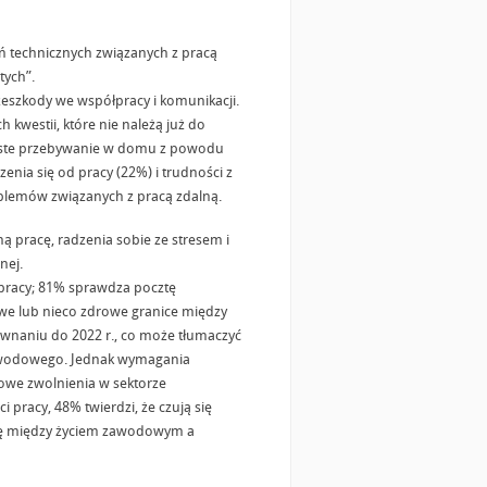
ń technicznych związanych z pracą
tych”.
eszkody we współpracy i komunikacji.
 kwestii, które nie należą już do
ęste przebywanie w domu z powodu
ia się od pracy (22%) i trudności z
oblemów związanych z pracą zdalną.
pracę, radzenia sobie ze stresem i
nej.
 pracy; 81% sprawdza pocztę
owe lub nieco zdrowe granice między
wnaniu do 2022 r., co może tłumaczyć
zawodowego. Jednak wymagania
sowe zwolnienia w sektorze
pracy, 48% twierdzi, że czują się
wagę między życiem zawodowym a