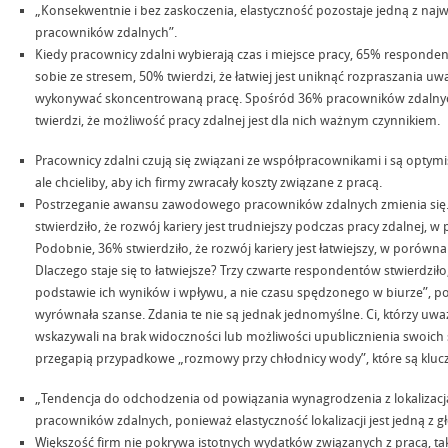
„Konsekwentnie i bez zaskoczenia, elastyczność pozostaje jedną z najw
pracowników zdalnych”.
Kiedy pracownicy zdalni wybierają czas i miejsce pracy, 65% respondentó
sobie ze stresem, 50% twierdzi, że łatwiej jest uniknąć rozpraszania uwag
wykonywać skoncentrowaną pracę. Spośród 36% pracowników zdalnych
twierdzi, że możliwość pracy zdalnej jest dla nich ważnym czynnikiem.
Pracownicy zdalni czują się związani ze współpracownikami i są optymi
ale chcieliby, aby ich firmy zwracały koszty związane z pracą.
Postrzeganie awansu zawodowego pracowników zdalnych zmienia się
stwierdziło, że rozwój kariery jest trudniejszy podczas pracy zdalnej,
Podobnie, 36% stwierdziło, że rozwój kariery jest łatwiejszy, w porów
Dlaczego staje się to łatwiejsze? Trzy czwarte respondentów stwierdziło
podstawie ich wyników i wpływu, a nie czasu spędzonego w biurze”, p
wyrównała szanse. Zdania te nie są jednak jednomyślne. Ci, którzy uważal
wskazywali na brak widoczności lub możliwości upublicznienia swoich 
przegapią przypadkowe „rozmowy przy chłodnicy wody”, które są klucz
„Tendencja do odchodzenia od powiązania wynagrodzenia z lokalizacją
pracowników zdalnych, ponieważ elastyczność lokalizacji jest jedną z g
Większość firm nie pokrywa istotnych wydatków związanych z pracą, ta