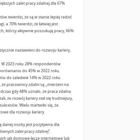
iększych zalet pracy zdalnej dla 67%
w twierdzi, że są w stanie lepiej radzić
i, a 70% twierdzi, że łatwiej jest
, którzy aktywnie poszukują pracy, 66%
stycznie nastawieni do rozwoju kariery,
. W 2023 roku 28% respondentów
 w porównaniu do 45% w 2022 roku.
naniu do zaledwie 14% w 2022 roku.
, że pracownicy zdalni są „mierzeni na
odczas gdy 48% uznało, że praca zdalna
i, że rozwój kariery stał się trudniejszy,
sukcesów. Wielu martwiło się, że
owe dla rozwoju kariery.
 danej osoby jest pozytywna dla
łównych zalet pracy zdalnej”.
kich jak domowe łącze internetowe lub