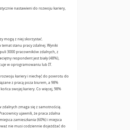
stycznie nastawieni do rozwoju kariery,
y mogą z niej skorzystać.
temat stanu pracy zdalnej. Wyniki
puli 3000 pracowników zdalnych, z
zeciętny respondent jest biały (48%),
acuje w oprogramowaniu lub IT.
rozwoju kariery i niechęć do powrotu do
iązane z pracą poza biurem, a 98%
 końca swojej kariery. Co więcej, 98%
ów zdalnych zmaga się z samotnością.
Pracownicy ujawnili, że praca zdalna
iejsca zamieszkania (60%) i miejsca
ieważ nie musi codziennie dojeżdżać do