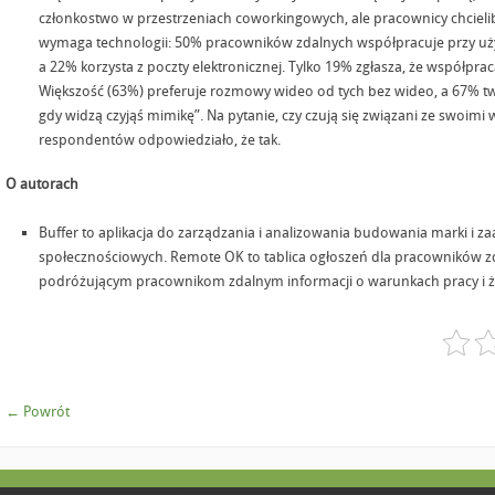
członkostwo w przestrzeniach coworkingowych, ale pracownicy chcielib
wymaga technologii: 50% pracowników zdalnych współpracuje przy użyc
a 22% korzysta z poczty elektronicznej. Tylko 19% zgłasza, że współpr
Większość (63%) preferuje rozmowy wideo od tych bez wideo, a 67% twie
gdy widzą czyjąś mimikę”. Na pytanie, czy czują się związani ze swoimi
respondentów odpowiedziało, że tak.
O autorach
Buffer to aplikacja do zarządzania i analizowania budowania marki i 
społecznościowych. Remote OK to tablica ogłoszeń dla pracowników z
podróżującym pracownikom zdalnym informacji o warunkach pracy i ży
← Powrót