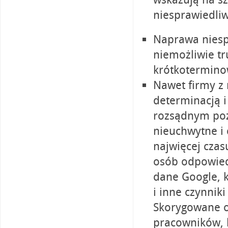
niesprawiedliw
Naprawa niesp
niemożliwie t
krótkotermino
Nawet firmy z 
determinacją i
rozsądnym poz
nieuchwytne i 
najwięcej czas
osób odpowied
dane Google, k
i inne czynnik
Skorygowane o
pracowników, k