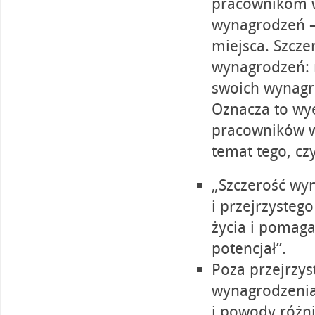
pracownikom w
wynagrodzeń –
miejsca. Szcz
wynagrodzeń: 
swoich wynagr
Oznacza to wye
pracowników w 
temat tego, cz
„Szczerość wy
i przejrzyste
życia i pomaga
potencjał”.
Poza przejrzy
wynagrodzenia
i powody różn