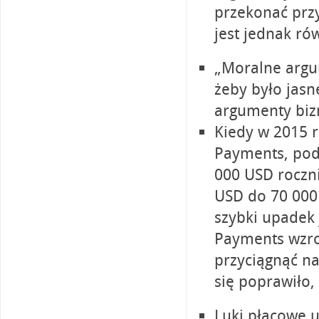
przekonać prz
jest jednak ró
„Moralne argu
żeby było jasn
argumenty biz
Kiedy w 2015 r
Payments, pod
000 USD roczni
USD do 70 000 
szybki upadek 
Payments wzros
przyciągnąć na
się poprawiło,
Luki płacowe 