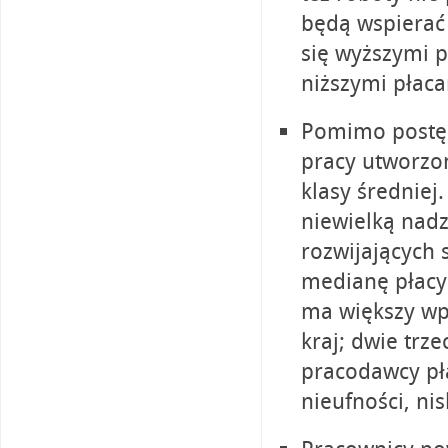
będą wspierać 
się wyższymi p
niższymi płaca
Pomimo postęp
pracy utworzon
klasy średniej.
niewielką nadz
rozwijających 
medianę płacy
ma większy wpł
kraj; dwie trz
pracodawcy pł
nieufności, ni