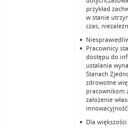
dotychczasowa 
przykład zach
w stanie utrz
czas, niezależn
Niesprawiedli
Pracownicy sta
dostępu do in
ustalania wyn
Stanach Zjedn
zdrowotne wię
pracownikom z
założenie włas
innowacyjność
Dla większości