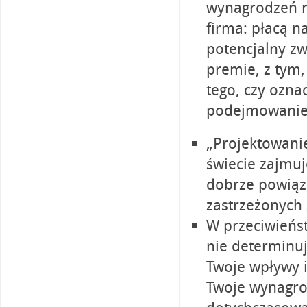
wynagrodzeń ro
firma: płacą n
potencjalny zw
premie, z tym,
tego, czy ozna
podejmowanie 
„Projektowani
świecie zajmuj
dobrze powiąza
zastrzeżonych
W przeciwieńs
nie determinuj
Twoje wpływy i
Twoje wynagro