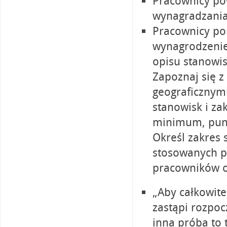
Pracownicy po
wynagradzania
Pracownicy po
wynagrodzenie
opisu stanowis
Zapoznaj się 
geograficznymi
stanowisk i za
minimum, pun
Określ zakres
stosowanych p
pracowników o 
„Aby całkowite
zastąpi rozpo
inna próba to 