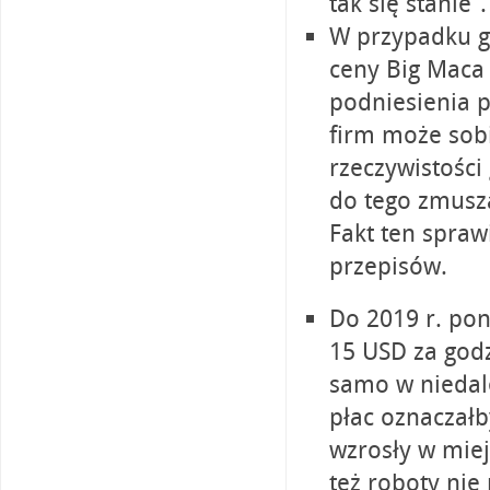
tak się stanie”.
W przypadku gl
ceny Big Maca
podniesienia 
firm może sob
rzeczywistości 
do tego zmusza
Fakt ten spra
przepisów.
Do 2019 r. po
15 USD za godz
samo w niedale
płac oznaczałb
wzrosły w miej
też roboty nie