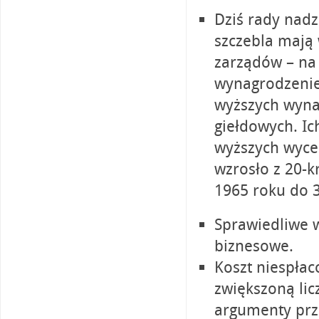
Dziś rady nadz
szczebla mają
zarządów – na 
wynagrodzenie 
wyższych wyna
giełdowych. I
wyższych wyce
wzrosło z 20-
1965 roku do 3
Sprawiedliwe 
biznesowe.
Koszt niespła
zwiększoną li
argumenty prz