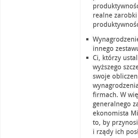
produktywności
realne zarobk
produktywność
Wynagrodzenie
innego zestawu
Ci, którzy ust
wyższego szcze
swoje obliczen
wynagrodzenia
firmach. W wi
generalnego za
ekonomista Mil
to, by przynos
i rządy ich pos