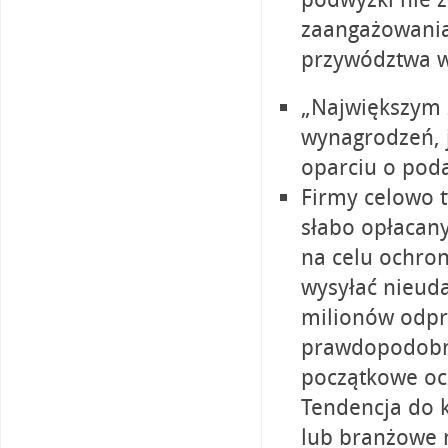
zaangażowania
przywództwa w
„Największym 
wynagrodzeń, j
oparciu o podaż
Firmy celowo 
słabo opłacan
na celu ochro
wysyłać nieud
milionów odpr
prawdopodobni
początkowe oc
Tendencja do k
lub branżowe 