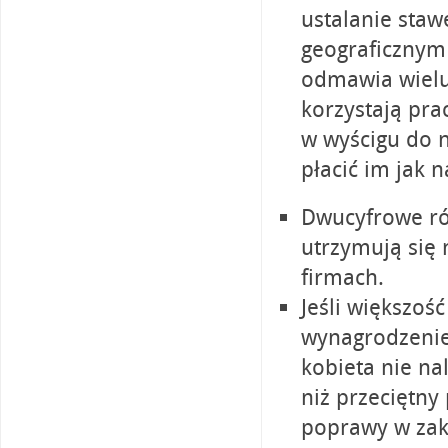
ustalanie sta
geograficznym
odmawia wielu
korzystają pra
w wyścigu do n
płacić im jak n
Dwucyfrowe ró
utrzymują się 
firmach.
Jeśli większoś
wynagrodzenie 
kobieta nie na
niż przeciętn
poprawy w zak