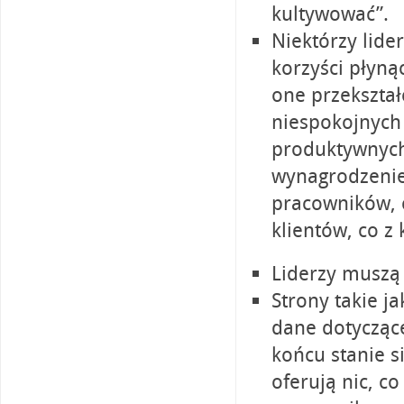
kultywować”.
Niektórzy lide
korzyści płyn
one przekształ
niespokojnych
produktywnych
wynagrodzenie
pracowników, c
klientów, co z 
Liderzy muszą 
Strony takie j
dane dotycząc
końcu stanie s
oferują nic, c