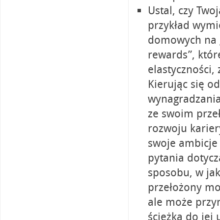
Ustal, czy Two
przykład wymi
domowych na g
rewards”, któ
elastyczności,
Kierując się 
wynagradzania 
ze swoim prze
rozwoju karier
swoje ambicje 
pytania dotycz
sposobu, w jak
przełożony mo
ale może przyn
ścieżką do jej 