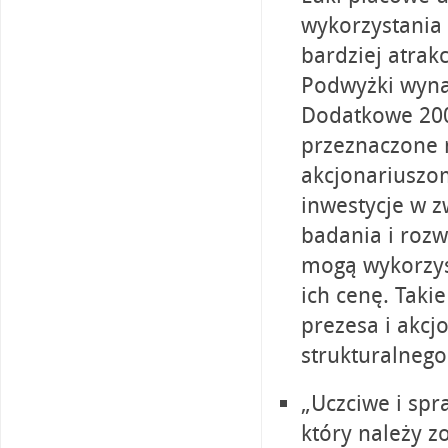
wykorzystania 
bardziej atrak
Podwyżki wyna
Dodatkowe 200
przeznaczone n
akcjonariuszo
inwestycje w z
badania i rozw
mogą wykorzyst
ich cenę. Taki
prezesa i akcj
strukturalnego
„Uczciwe i sp
który należy z