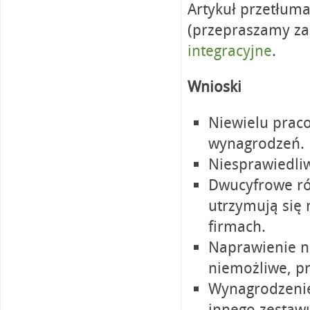
Artykuł przetłuma
(przepraszamy za
integracyjne
.
Wnioski
Niewielu prac
wynagrodzeń.
Niesprawiedli
Dwucyfrowe ró
utrzymują się 
firmach.
Naprawienie n
niemożliwe, p
Wynagrodzenie
innego zestawu