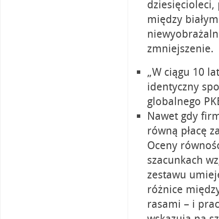
dziesięcioleci
między białym
niewyobrażalni
zmniejszenie.
„W ciągu 10 la
identyczny sp
globalnego PK
Nawet gdy fir
równą płacę za
Oceny równośc
szacunkach wzg
zestawu umiej
różnice międz
rasami – i pr
wskazują na sz