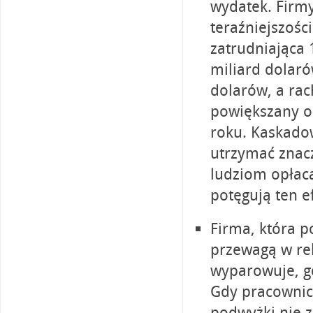
wydatek. Firmy
teraźniejszości
zatrudniająca 
miliard dolaró
dolarów, a ra
powiększany o
roku. Kaskado
utrzymać znacz
ludziom opłaca
potęgują ten ef
Firma, która p
przewagą w rek
wyparowuje, gd
Gdy pracownic
podwyżki nie z