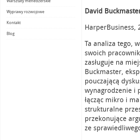
Warsztaty menedżerskie
David Buckmaste
Wyprawy rozwojowe
Kontakt
HarperBusiness, 
Blog
Ta analiza tego, w
swoich pracownik
zasługuje na miej
Buckmaster, eksp
pouczającą dyskus
wynagrodzenie i 
łącząc mikro i ma
strukturalne prze
przekonujące arg
ze sprawiedliweg