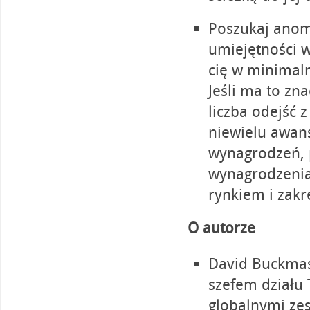
Poszukaj anom
umiejętności w
cię w minimal
Jeśli ma to zna
liczba odejść 
niewielu awansó
wynagrodzeń, 
wynagrodzenia
rynkiem i zak
O autorze
David Buckmast
szefem działu 
globalnymi zes