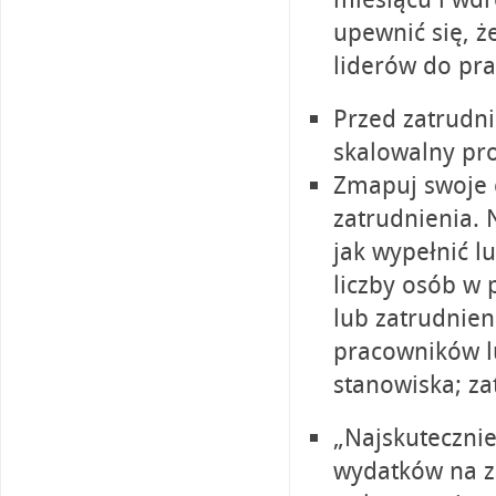
upewnić się, ż
liderów do pr
Przed zatrudni
skalowalny pro
Zmapuj swoje c
zatrudnienia. N
jak wypełnić l
liczby osób w 
lub zatrudnie
pracowników l
stanowiska; za
„Najskutecznie
wydatków na za