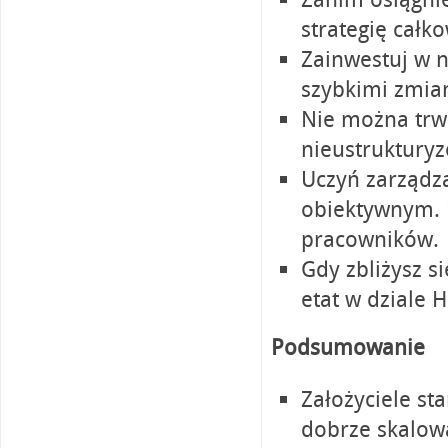
strategię całk
Zainwestuj w n
szybkimi zmia
Nie można trwa
nieustrukturyz
Uczyń zarządz
obiektywnym. U
pracowników.
Gdy zbliżysz s
etat w dziale H
Podsumowanie
Założyciele st
dobrze skalow