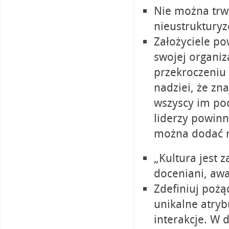
Nie można trwa
nieustrukturyz
Założyciele po
swojej organiz
przekroczeniu
nadziei, że zn
wszyscy im pod
liderzy powinn
można dodać 
„Kultura jest 
doceniani, awa
Zdefiniuj pożą
unikalne atryb
interakcje. W d