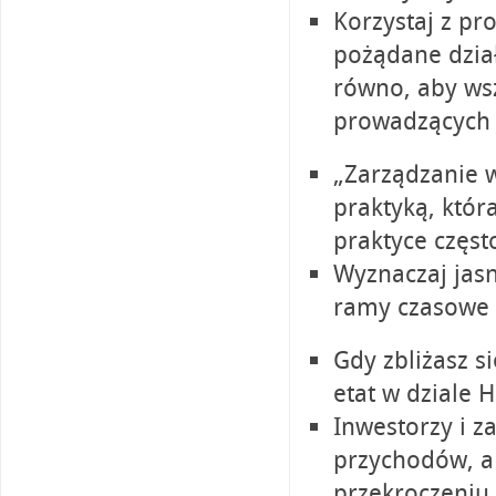
Korzystaj z p
pożądane dzia
równo, aby wsz
prowadzących d
„Zarządzanie 
praktyką, któ
praktyce częst
Wyznaczaj jasn
ramy czasowe 
Gdy zbliżasz s
etat w dziale H
Inwestorzy i z
przychodów, a
przekroczeniu 