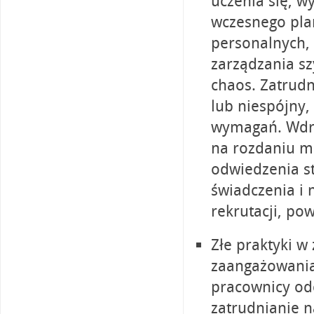
uczenia się, w
wczesnego pla
personalnych, 
zarządzania s
chaos. Zatrud
lub niespójny,
wymagań. Wdra
na rozdaniu ma
odwiedzenia s
świadczenia i
rekrutacji, pow
Złe praktyki w
zaangażowania
pracownicy odc
zatrudnianie n