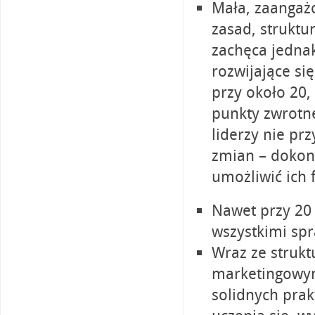
Mała, zaangaż
zasad, struktu
zachęca jednak
rozwijające si
przy około 20,
punkty zwrotne
liderzy nie p
zmian – dokon
umożliwić ich 
Nawet przy 20 
wszystkimi sp
Wraz ze struk
marketingowym
solidnych prak