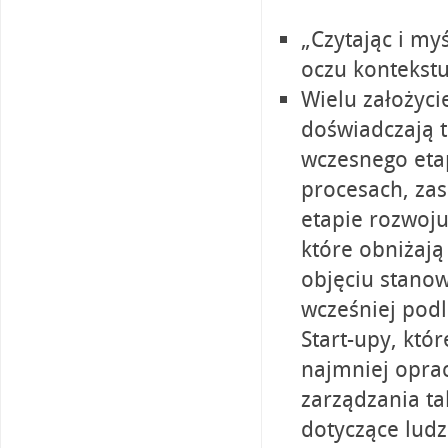
„Czytając i myś
oczu kontekstu
Wielu założyci
doświadczają t
wczesnego etap
procesach, zas
etapie rozwoju
które obniżają
objęciu stano
wcześniej podl
Start-upy, któ
najmniej opra
zarządzania ta
dotyczące ludz