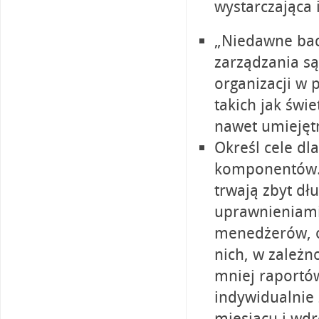
wystarczająca i
„Niedawne bad
zarządzania są
organizacji w
takich jak świ
nawet umiejęt
Określ cele dla
komponentów. 
trwają zbyt dł
uprawnieniami
menedżerów, o
nich, w zależn
mniej raportów
indywidualnie
miesiącu i wdr