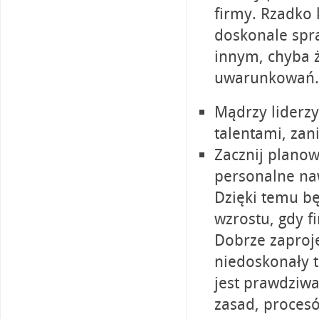
firmy. Rzadko k
doskonale spra
innym, chyba ż
uwarunkowań.
Mądrzy liderz
talentami, za
Zacznij planow
personalne naw
Dzięki temu b
wzrostu, gdy f
Dobrze zaproj
niedoskonały t
jest prawdziwa
zasad, procesó