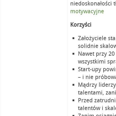
niedoskonałości 
motywacyjne
Korzyści
Założyciele st
solidnie skalo
Nawet przy 20 
wszystkimi sp
Start-upy powi
– i nie próbowa
Mądrzy liderz
talentami, za
Przed zatrudn
talentów i ska
Zanim osiągni