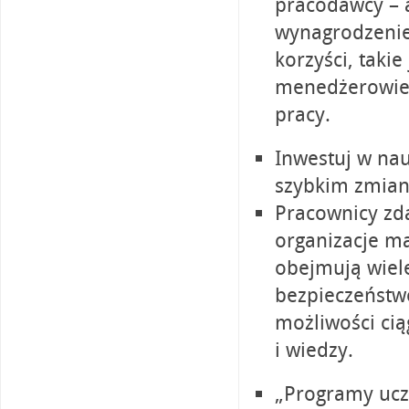
pracodawcy – 
wynagrodzeni
korzyści, takie
menedżerowie, 
pracy.
Inwestuj w nau
szybkim zmian
Pracownicy zda
organizacje ma
obejmują wiele
bezpieczeństwo
możliwości cią
i wiedzy.
„Programy ucze