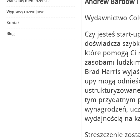
Andrew Bartlow i 
Warsztaty menedżerskie
Wyprawy rozwojowe
Wydawnictwo Colu
Kontakt
Czy jesteś start-
Blog
doświadcza szybk
które pomogą Ci r
zasobami ludzkimi
Brad Harris wyjaśn
upy mogą odnieść
ustrukturyzowane
tym przydatnym p
wynagrodzeń, ucz
wydajnością na ka
Streszczenie zos