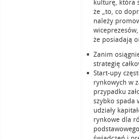
kulturę, która 
że „to, co dop
należy promow
wiceprezesów,
że posiadają 
Zanim osiągni
strategię całk
Start-upy czę
rynkowych w za
przypadku zało
szybko spada 
udziały kapit
rynkowe dla ró
podstawowego 
świadczeń i pr