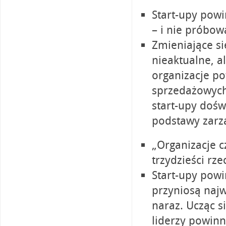
Start-upy powi
– i nie próbowa
Zmieniające si
nieaktualne, a
organizacje p
sprzedażowych
start-upy doś
podstawy zarzą
„Organizacje c
trzydzieści rze
Start-upy powi
przyniosą najw
naraz. Ucząc s
liderzy powinn