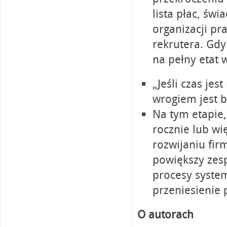
lista płac, św
organizacji pr
rekrutera. Gdy
na pełny etat 
„Jeśli czas je
wrogiem jest 
Na tym etapie,
rocznie lub wi
rozwijaniu fir
powiększy zesp
procesy syste
przeniesienie 
O autorach