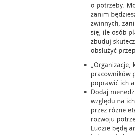
o potrzeby. M
zanim będziesz
zwinnych, zan
się, ile osób 
zbuduj skutecz
obsłużyć prze
„Organizacje,
pracowników po
poprawić ich a
Dodaj menedże
względu na ic
przez różne et
rozwoju potrz
Ludzie będą ar