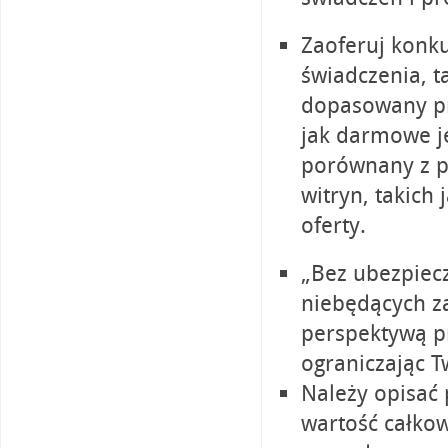
Zaoferuj konk
świadczenia, t
dopasowany pr
jak darmowe je
porównany z p
witryn, takich 
oferty.
„Bez ubezpiec
niebędących za
perspektywą p
ograniczając T
Należy opisać
wartość całko