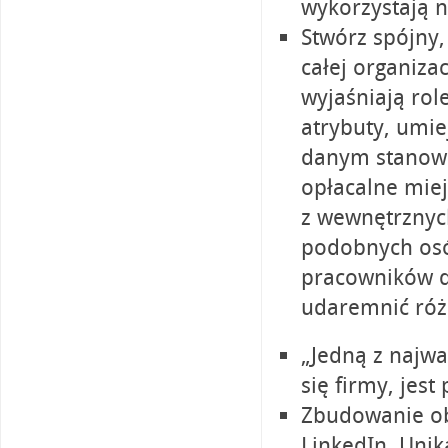
wykorzystają 
Stwórz spójny,
całej organiza
wyjaśniają ro
atrybuty, umie
danym stanowis
opłacalne mie
z wewnętrznych
podobnych osó
pracowników d
udaremnić róż
„Jedną z najwa
się firmy, jes
Zbudowanie obe
LinkedIn. Uni