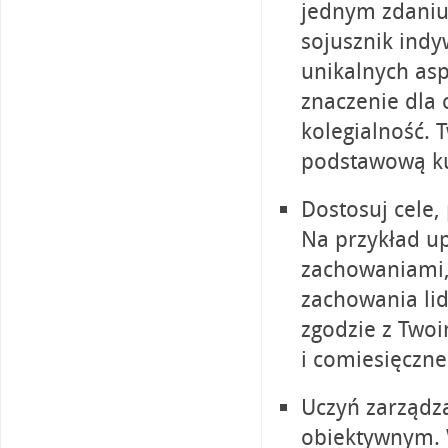
jednym zdaniu,
sojusznik indy
unikalnych asp
znaczenie dla o
kolegialność. 
podstawową ku
Dostosuj cele,
Na przykład up
zachowaniami, 
zachowania li
zgodzie z Two
i comiesięczne
Uczyń zarządz
obiektywnym. 