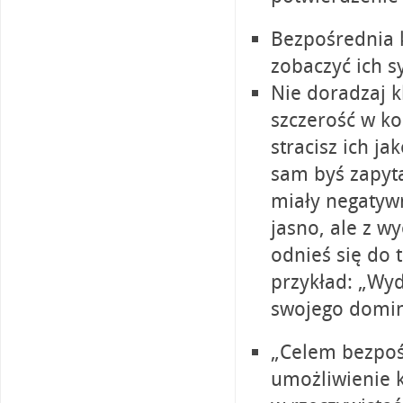
Bezpośrednia 
zobaczyć ich s
Nie doradzaj k
szczerość w ko
stracisz ich ja
sam byś zapyta
miały negatyw
jasno, ale z wy
odnieś się do 
przykład: „Wyda
swojego dominu
„Celem bezpoś
umożliwienie k