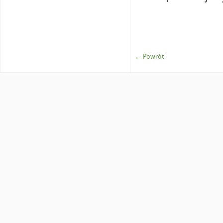
← Powrót