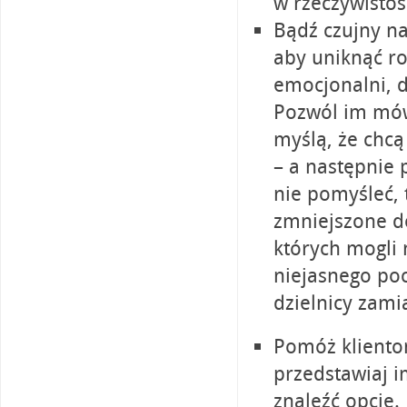
w rzeczywistośc
Bądź czujny na
aby uniknąć r
emocjonalni, d
Pozwól im mówi
myślą, że chcą
– a następnie 
nie pomyśleć, t
zmniejszone d
których mogli 
niejasnego poc
dzielnicy zamia
Pomóż kliento
przedstawiaj 
znaleźć opcje.