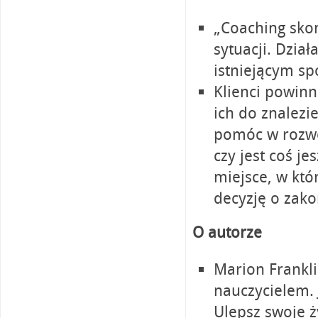
„Coaching skon
sytuacji. Dział
istniejącym s
Klienci powinn
ich do znalezi
pomóc w rozwo
czy jest coś j
miejsce, w kt
decyzję o zako
O autorze
Marion Frankl
nauczycielem. 
Ulepsz swoje ż