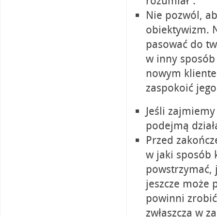
rozumiał”.
Nie pozwól, ab
obiektywizm. N
pasować do two
w inny sposób 
nowym klientem
zaspokoić jego
Jeśli zajmiemy
podejmą dział
Przed zakończe
w jaki sposób 
powstrzymać, j
jeszcze może p
powinni zrobić
zwłaszcza w zak