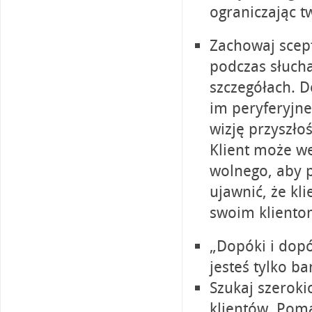
ograniczając 
Zachowaj scep
podczas słucha
szczegółach. 
im peryferyjne
wizję przyszłoś
Klient może we
wolnego, aby 
ujawnić, że kl
swoim klientom
„Dopóki i dopó
jesteś tylko b
Szukaj szeroki
klientów. Poma