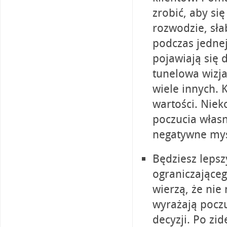
zrobić, aby si
rozwodzie, sła
podczas jednej
pojawiają się 
tunelowa wizja
wiele innych. 
wartości. Niek
poczucia własn
negatywne myśl
Będziesz leps
ograniczająceg
wierzą, że nie
wyrażają poczu
decyzji. Po z