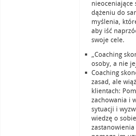
nieoceniające
dążeniu do sa
myślenia, któr
aby iść naprzó
swoje cele.
„Coaching sko
osoby, a nie je
Coaching skon
zasad, ale wią
klientach: Po
zachowania i 
sytuacji i wyz
wiedzę o sobie 
zastanowienia 