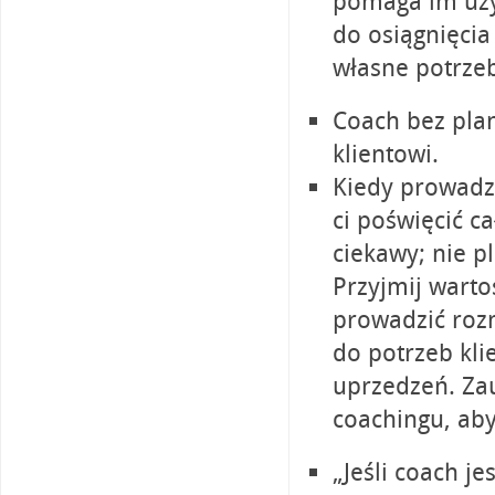
pomaga im uzy
do osiągnięcia
własne potrzeby
Coach bez plan
klientowi.
Kiedy prowadzi
ci poświęcić c
ciekawy; nie pl
Przyjmij warto
prowadzić roz
do potrzeb kli
uprzedzeń. Zau
coachingu, aby
„Jeśli coach je