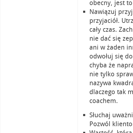
obecny, jest to
Nawiązuj przyj
przyjaciół. Ut
cały czas. Zac
nie dać się ze
ani w żaden in
odwołuj się do 
chyba że napra
nie tylko spraw
nazywa kwadrat
dlaczego tak m
coachem.
Słuchaj uważni
Pozwól kliento
Wartość, którą