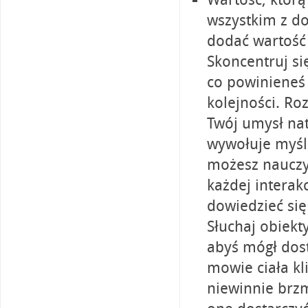
wszystkim z d
dodać wartość
Skoncentruj si
co powinieneś 
kolejności. Ro
Twój umysł natu
wywołuje myśl
możesz nauczyć
każdej interakc
dowiedzieć się
Słuchaj obiekt
abyś mógł dos
mowie ciała kl
niewinnie brz