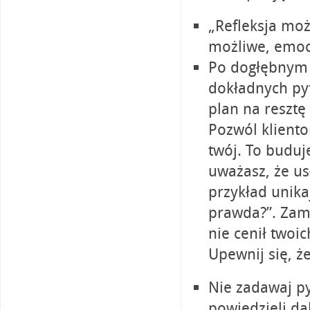
„Refleksja moż
możliwe, emocji
Po dogłębnym w
dokładnych py
plan na resztę
Pozwól kliento
twój. To buduj
uważasz, że us
przykład unika
prawda?”. Zami
nie cenił twoi
Upewnij się, ż
Nie zadawaj py
powiedzieli dal