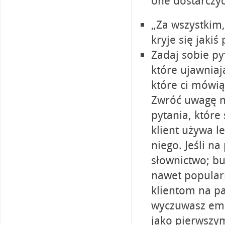
one dostarczy
„Za wszystkim,
kryje się jakiś
Zadaj sobie py
które ujawniają
które ci mówią
Zwróć uwagę na
pytania, które 
klient używa l
niego. Jeśli n
słownictwo; bu
nawet popularn
klientom na pa
wyczuwasz emo
jako pierwszy