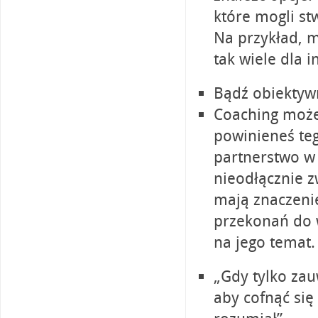
które mogli st
Na przykład, m
tak wiele dla i
Bądź obiektyw
Coaching może 
powinieneś teg
partnerstwo w 
nieodłącznie z
mają znaczenie
przekonań do w
na jego temat.
„Gdy tylko zau
aby cofnąć się