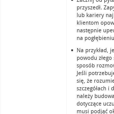
przyszedł. Zapy
lub kariery na
klientom opowi
następnie upew
na pogłębieniu
Na przykład, je
powodu złego sz
sposób rozmow
Jeśli potrzebu
się, że rozumi
szczegółach i
należy budować
dotyczące uczu
musi podjąć ok