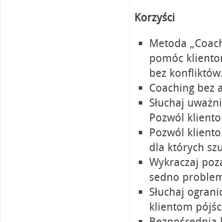
Korzyści
Metoda „Coach
pomóc kliento
bez konfliktów
Coaching bez a
Słuchaj uważni
Pozwól kliento
Pozwól kliento
dla których sz
Wykraczaj poza
sedno proble
Słuchaj ograni
klientom pójśc
Bezpośrednia