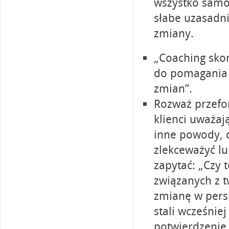
wszystko samo
słabe uzasadn
zmiany.
„Coaching sko
do pomagania 
zmian”.
Rozważ przefo
klienci uważają
inne powody, d
zlekceważyć lu
zapytać: „Czy 
związanych z t
zmianę w persp
stali wcześniej
potwierdzenie