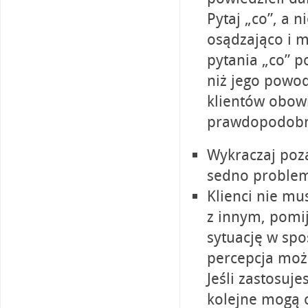
Pytaj „co”, a 
osądzająco i 
pytania „co” po
niż jego powo
klientów obowi
prawdopodobni
Wykraczaj poza
sedno proble
Klienci nie mu
z innym, pomi
sytuację w spo
percepcja może
Jeśli zastosuje
kolejne mogą o