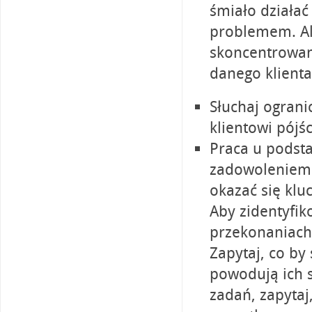
śmiało działać
problemem. Al
skoncentrowany
danego klienta
Słuchaj ograni
klientowi pójś
Praca u podsta
zadowoleniem 
okazać się klu
Aby zidentyfi
przekonaniach 
Zapytaj, co by 
powodują ich s
zadań, zapytaj,