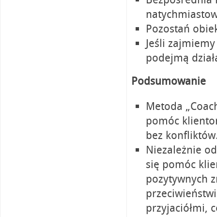
natychmiastow
Pozostań obie
Jeśli zajmiemy
podejmą dział
Podsumowanie
Metoda „Coach
pomóc kliento
bez konfliktów
Niezależnie od
się pomóc kli
pozytywnych zm
przeciwieństwi
przyjaciółmi,