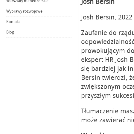
Josh Bersin
Warsztaty menedżerskie
Wyprawy rozwojowe
Josh Bersin, 2022
Kontakt
Zaufanie do rząd
Blog
odpowiedzialność
prowokującym do 
ekspert HR Josh B
się bardziej jak i
Bersin twierdzi, ż
zwiększonym ocze
przyszłym sukcesi
Tłumaczenie ma
może zawierać nie