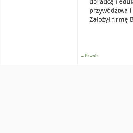
doradcą i edu
przywództwa i 
Założył firmę B
← Powrót