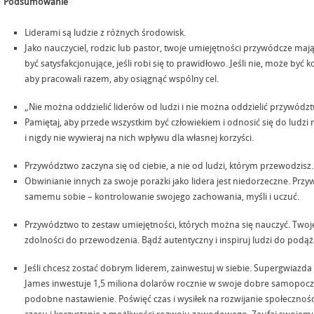
Podsumowanie
Liderami są ludzie z różnych środowisk.
Jako nauczyciel, rodzic lub pastor, twoje umiejętności przywódcze m
być satysfakcjonujące, jeśli robi się to prawidłowo. Jeśli nie, może być
aby pracowali razem, aby osiągnąć wspólny cel.
„Nie można oddzielić liderów od ludzi i nie można oddzielić przywódz
Pamiętaj, aby przede wszystkim być człowiekiem i odnosić się do ludzi
i nigdy nie wywieraj na nich wpływu dla własnej korzyści.
Przywództwo zaczyna się od ciebie, a nie od ludzi, którym przewodzisz.
Obwinianie innych za swoje porażki jako lidera jest niedorzeczne. P
samemu sobie – kontrolowanie swojego zachowania, myśli i uczuć.
Przywództwo to zestaw umiejętności, których można się nauczyć. Twoje
zdolności do przewodzenia. Bądź autentyczny i inspiruj ludzi do podąż
Jeśli chcesz zostać dobrym liderem, zainwestuj w siebie. Supergwiazda
James inwestuje 1,5 miliona dolarów rocznie w swoje dobre samopoczuci
podobne nastawienie. Poświęć czas i wysiłek na rozwijanie społeczno