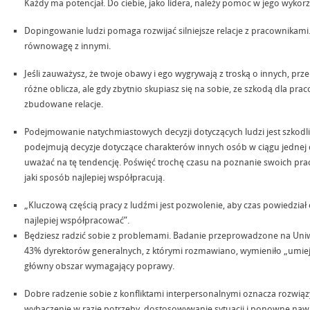
Każdy ma potencjał. Do ciebie, jako lidera, należy pomoc w jego wykorz
Dopingowanie ludzi pomaga rozwijać silniejsze relacje z pracownikami
równowagę z innymi.
Jeśli zauważysz, że twoje obawy i ego wygrywają z troską o innych, pr
różne oblicza, ale gdy zbytnio skupiasz się na sobie, ze szkodą dla p
zbudowane relacje.
Podejmowanie natychmiastowych decyzji dotyczących ludzi jest szkodl
podejmują decyzje dotyczące charakterów innych osób w ciągu jednej dz
uważać na tę tendencję. Poświęć trochę czasu na poznanie swoich praco
jaki sposób najlepiej współpracują.
„Kluczową częścią pracy z ludźmi jest pozwolenie, aby czas powiedział ci
najlepiej współpracować”.
Będziesz radzić sobie z problemami. Badanie przeprowadzone na Uniwe
43% dyrektorów generalnych, z którymi rozmawiano, wymieniło „umieję
główny obszar wymagający poprawy.
Dobre radzenie sobie z konfliktami interpersonalnymi oznacza rozwi
wybaczenie w razie potrzeby, dostosowywanie sytuacji i ponowne nawiąz