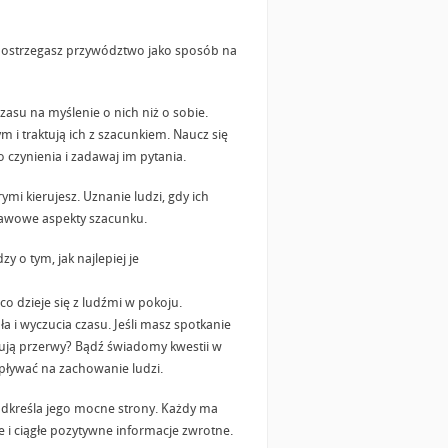
i postrzegasz przywództwo jako sposób na
asu na myślenie o nich niż o sobie.
 i traktują ich z szacunkiem. Naucz się
o czynienia i zadawaj im pytania.
i kierujesz. Uznanie ludzi, gdy ich
stawowe aspekty szacunku.
 o tym, jak najlepiej je
o dzieje się z ludźmi w pokoju.
 i wyczucia czasu. Jeśli masz spotkanie
zebują przerwy? Bądź świadomy kwestii w
pływać na zachowanie ludzi.
podkreśla jego mocne strony. Każdy ma
 i ciągłe pozytywne informacje zwrotne.