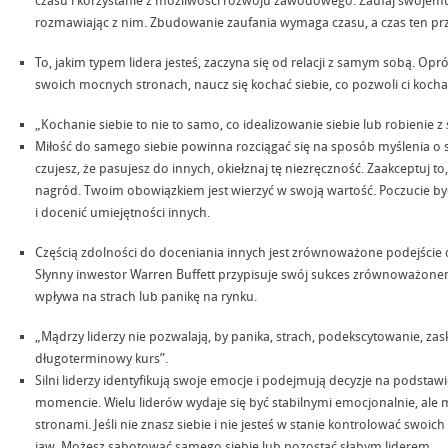
czasu i korzystanie z możliwości rozwoju zawodowego. Zaufaj swojemu z
rozmawiając z nim. Zbudowanie zaufania wymaga czasu, a czas ten przy
To, jakim typem lidera jesteś, zaczyna się od relacji z samym sobą. 
swoich mocnych stronach, naucz się kochać siebie, co pozwoli ci kocha
„Kochanie siebie to nie to samo, co idealizowanie siebie lub robienie 
Miłość do samego siebie powinna rozciągać się na sposób myślenia o so
czujesz, że pasujesz do innych, okiełznaj tę niezręczność. Zaakceptuj to
nagród. Twoim obowiązkiem jest wierzyć w swoją wartość. Poczucie b
i docenić umiejętności innych.
Częścią zdolności do doceniania innych jest zrównoważone podejście 
Słynny inwestor Warren Buffett przypisuje swój sukces zrównoważone
wpływa na strach lub panikę na rynku.
„Mądrzy liderzy nie pozwalają, by panika, strach, podekscytowanie, z
długoterminowy kurs”.
Silni liderzy identyfikują swoje emocje i podejmują decyzje na podstawi
momencie. Wielu liderów wydaje się być stabilnymi emocjonalnie, al
stronami. Jeśli nie znasz siebie i nie jesteś w stanie kontrolować swoic
jaw. Możesz sabotować samego siebie lub pozostać słabym liderem.