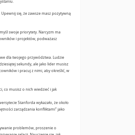
ystaniu.
. Upewnij się, że zawsze masz pozytywną
zemyśl swoje priorytety. Narcyzm ma
racowników i projektów, podważasz
iwe dla twojego przywództwa. Ludzie
iesiątej sekundy, ale jako lider musisz
wników i pracuj z nimi, aby określić, w
, co musisz o nich wiedzieć i jak
rsytecie Stanforda wykazało, że około
tności zarządzania konfliktami” jako
ązywanie problemów, proszenie o
ywanie relacji. Nauczenie się, jak