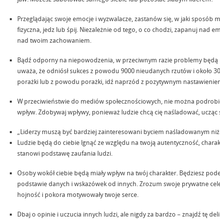
Przeglądając swoje emocje i wyzwalacze, zastanów się, w jaki sposób moż
fizyczna, jedz lub śpij. Niezależnie od tego, o co chodzi, zapanuj nad
nad twoim zachowaniem.
Bądź odporny na niepowodzenia, w przeciwnym razie problemy będą 
uważa, że odniósł sukces z powodu 9000 nieudanych rzutów i około
porażki lub z powodu porażki, idź naprzód z pozytywnym nastawienie
W przeciwieństwie do mediów społecznościowych, nie można podrobić
wpływ. Zdobywaj wpływy, ponieważ ludzie chcą cię naśladować, ucząc się
„Liderzy muszą być bardziej zainteresowani byciem naśladowanym n
Ludzie będą do ciebie lgnąć ze względu na twoją autentyczność, charakt
stanowi podstawę zaufania ludzi.
Osoby wokół ciebie będą miały wpływ na twój charakter. Będziesz po
podstawie danych i wskazówek od innych. Zrozum swoje prywatne cele w
hojność i pokora motywowały twoje serce.
Dbaj o opinie i uczucia innych ludzi, ale nigdy za bardzo – znajdź tę d