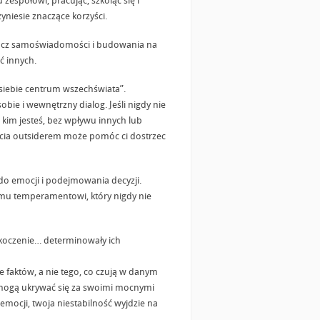
espołowi, pracując, szkoląc się i
niesie znaczące korzyści.
Oprócz samoświadomości i budowania na
ć innych.
z siebie centrum wszechświata”.
bie i wewnętrzny dialog. Jeśli nigdy nie
, kim jesteś, bez wpływu innych lub
ycia outsiderem może pomóc ci dostrzec
do emocji i podejmowania decyzji.
mu temperamentowi, który nigdy nie
askoczenie… determinowały ich
e faktów, a nie tego, co czują w danym
e mogą ukrywać się za swoimi mocnymi
h emocji, twoja niestabilność wyjdzie na