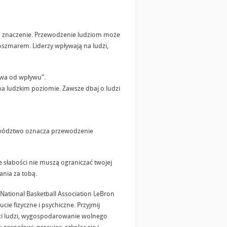
ają znaczenie. Przewodzenie ludziom może
 koszmarem. Liderzy wpływają na ludzi,
twa od wpływu”.
 na ludzkim poziomie. Zawsze dbaj o ludzi
rzywództwo oznacza przewodzenie
 słabości nie muszą ograniczać twojej
ania za tobą.
 National Basketball Association LeBron
e fizyczne i psychiczne. Przyjmij
ści ludzi, wygospodarowanie wolnego