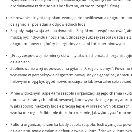
produktywnie radzić sobie z konfliktami, wzmocni zespół i firmę.
Kierowanie silnymi zespołami wymaga zidentyfikowania długotermino
osiągnięcia i posiadania odpowiednich ludzi.
Zespoły mają swoją własną dynamikę. Zespół musi współpracować, aby 
muszą być indywidualnościami. Odnoszący sukcesy zespół składa się 
długoterminowy cel, który jest zgodny z celami krótkoterminowymi.
„Pracy zespołowej nie mierzy się w… tytułach, schematach organizacyjny
działaniach”.
Zdefiniowanie wizji odpowiada na pytanie „Czego chcemy?”. Powinno to
wyzwanie w perspektywie długoterminowej. Aby osiągnąć cel, opracuj
milowymi mogą być tygodniowe, miesięczne lub kwartalne cele sprzeda
Mniej widocznymi aspektami zespołu i organizacji są jego chemia i kultu
opracowała ramy chemii biznesowej, które wywodzą się z pracy antropo
w jaki sposób niektórzy ludzie pracują lepiej w określonych obszarach. J
wynika to z tego, że lider nie do końca rozumie, jak wykorzystać mocn
Kultura organizacji przenika każdy aspekt zespołu. Jeśli wyznajesz pewn
działaniami, twoje działania definiują twoją kulturę. Zdrowa kultura tw