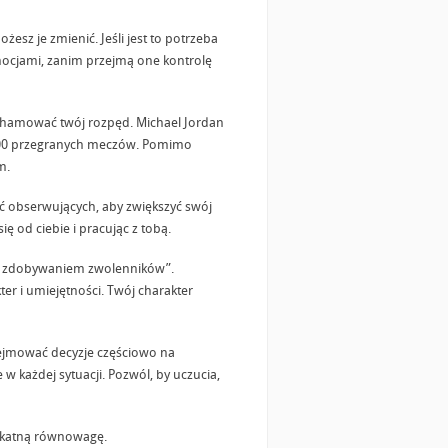
esz je zmienić. Jeśli jest to potrzeba
 emocjami, zanim przejmą one kontrolę
hamować twój rozpęd. Michael Jordan
 300 przegranych meczów. Pomimo
m.
 obserwujących, aby zwiększyć swój
 od ciebie i pracując z tobą.
iż zdobywaniem zwolenników”.
er i umiejętności. Twój charakter
dejmować decyzje częściowo na
 każdej sytuacji. Pozwól, by uczucia,
elikatną równowagę.