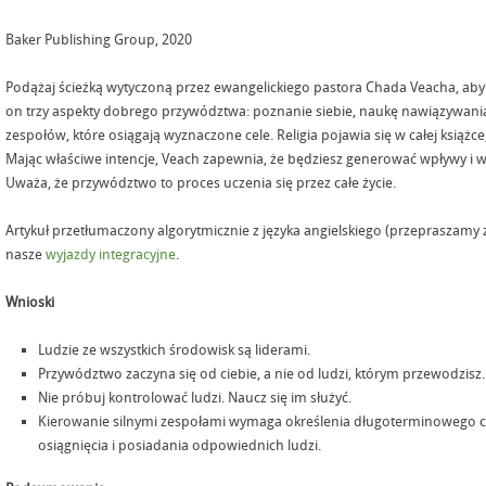
Baker Publishing Group, 2020
Podążaj ścieżką wytyczoną przez ewangelickiego pastora Chada Veacha, ab
on trzy aspekty dobrego przywództwa: poznanie siebie, naukę nawiązywani
zespołów, które osiągają wyznaczone cele. Religia pojawia się w całej książc
Mając właściwe intencje, Veach zapewnia, że będziesz generować wpływy i w
Uważa, że przywództwo to proces uczenia się przez całe życie.
Artykuł przetłumaczony algorytmicznie z języka angielskiego (przepraszamy 
nasze
wyjazdy integracyjne
.
Wnioski
Ludzie ze wszystkich środowisk są liderami.
Przywództwo zaczyna się od ciebie, a nie od ludzi, którym przewodzisz.
Nie próbuj kontrolować ludzi. Naucz się im służyć.
Kierowanie silnymi zespołami wymaga określenia długoterminowego c
osiągnięcia i posiadania odpowiednich ludzi.