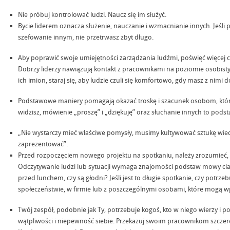
Nie próbuj kontrolować ludzi. Naucz się im służyć.
Bycie liderem oznacza służenie, nauczanie i wzmacnianie innych. Jeśl
szefowanie innym, nie przetrwasz zbyt długo.
Aby poprawić swoje umiejętności zarządzania ludźmi, poświęć więcej cz
Dobrzy liderzy nawiązują kontakt z pracownikami na poziomie osobistym
ich imion, staraj się, aby ludzie czuli się komfortowo, gdy masz z nimi d
Podstawowe maniery pomagają okazać troskę i szacunek osobom, którym
widzisz, mówienie „proszę” i „dziękuję” oraz słuchanie innych to pod
„Nie wystarczy mieć właściwe pomysły, musimy kultywować sztukę wiedzy
zaprezentować”.
Przed rozpoczęciem nowego projektu na spotkaniu, należy zrozumieć, c
Odczytywanie ludzi lub sytuacji wymaga znajomości podstaw mowy ciała
przed lunchem, czy są głodni? Jeśli jest to długie spotkanie, czy potr
społeczeństwie, w firmie lub z poszczególnymi osobami, które mogą w
Twój zespół, podobnie jak Ty, potrzebuje kogoś, kto w niego wierzy i 
wątpliwości i niepewność siebie. Przekazuj swoim pracownikom szczere