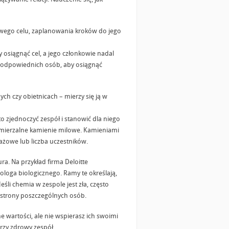
wego celu, zaplanowania kroków do jego
osiągnąć cel, a jego członkowie nadal
z odpowiednich osób, aby osiągnąć
ch czy obietnicach – mierzy się ją w
 zjednoczyć zespół i stanowić dla niego
 mierzalne kamienie milowe. Kamieniami
żowe lub liczba uczestników.
ra. Na przykład firma Deloitte
loga biologicznego. Ramy te określają,
eśli chemia w zespole jest zła, często
e strony poszczególnych osób.
e wartości, ale nie wspierasz ich swoimi
orzy zdrowy zespół.