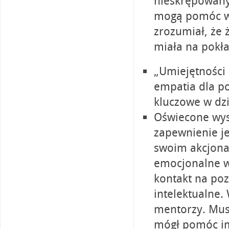
nieskrępowanyc
mogą pomóc w 
zrozumiał, że 
miała na pokł
„Umiejętności 
empatia dla po
kluczowe w dz
Oświecone wysi
zapewnienie je
swoim akcjona
emocjonalne w
kontakt na poz
intelektualne.
mentorzy. Musi
mógł pomóc im 