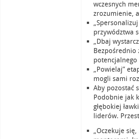
wczesnych men
zrozumienie, 
„Spersonalizu
przywództwa s
„Dbaj wystarc
Bezpośrednio 
potencjalnego 
„Powielaj” eta
mogli sami roz
Aby pozostać s
Podobnie jak 
głębokiej ławk
liderów. Przes
„Oczekuje się,