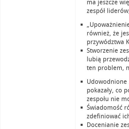
ma jeszcze wię
zespół liderów
„Upoważnienie
również, że je
przywództwa K
Stworzenie zes
lubią przewodz
ten problem, n
Udowodnione z
pokazały, co p
zespołu nie mo
Świadomość ró
zdefiniować ic
Docenianie zes