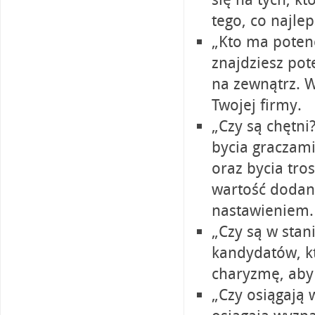
tego, co najlep
„Kto ma potenc
znajdziesz pot
na zewnątrz. W
Twojej firmy.
„Czy są chętni?
bycia graczami
oraz bycia tro
wartość dodaną
nastawieniem.
„Czy są w stan
kandydatów, kt
charyzmę, aby
„Czy osiągają 