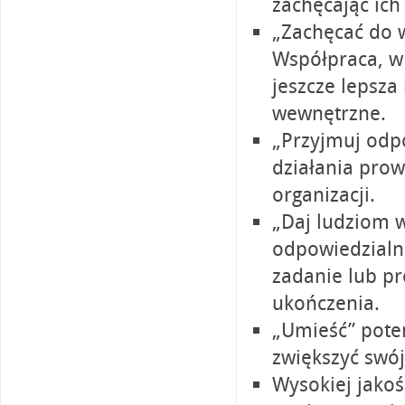
zachęcając ich
„Zachęcać do 
Współpraca, w 
jeszcze lepsza
wewnętrzne.
„Przyjmuj odp
działania prow
organizacji.
„Daj ludziom w
odpowiedzialn
zadanie lub pr
ukończenia.
„Umieść” pote
zwiększyć swó
Wysokiej jakoś