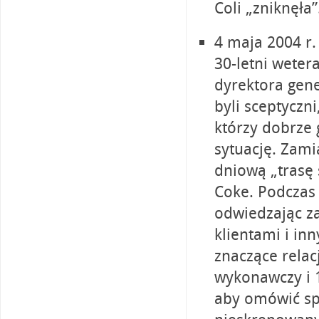
Coli „zniknęła”
4 maja 2004 r.
30-letni weter
dyrektora gene
byli sceptyczn
którzy dobrze 
sytuację. Zam
dniową „trasę 
Coke. Podczas 
odwiedzając za
klientami i in
znaczące relac
wykonawczy i 
aby omówić sp