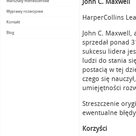
John C. Maxwell
Warsztaty menedżerskie
Wyprawy rozwojowe
HarperCollins Lea
Kontakt
John C. Maxwell, 
Blog
sprzedał ponad 31
sukcesu lidera je
ludzi do stania s
postacią w tej dz
czego się nauczył
umiejętności rozw
Streszczenie ory
ewentualne błędy
Korzyści