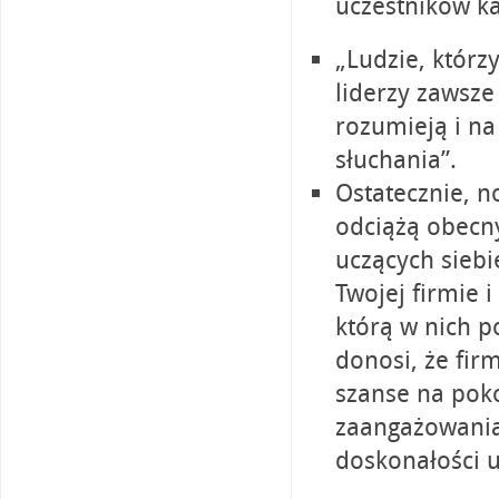
uczestników ka
„Ludzie, którz
liderzy zawsze
rozumieją i na
słuchania”.
Ostatecznie, n
odciążą obecn
uczących siebi
Twojej firmie i
którą w nich p
donosi, że fir
szanse na pok
zaangażowania
doskonałości 