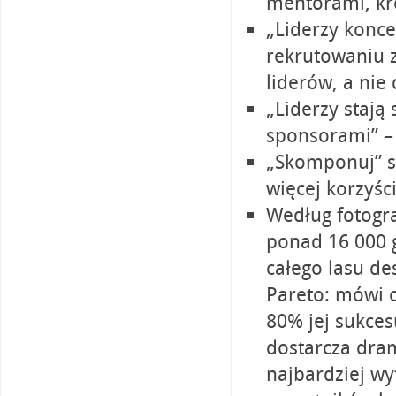
mentorami, kr
„Liderzy konce
rekrutowaniu 
liderów, a ni
„Liderzy stają 
sponsorami” –
„Skomponuj” s
więcej korzyśc
Według fotogr
ponad 16 000 
całego lasu de
Pareto: mówi o
80% jej sukces
dostarcza dra
najbardziej w