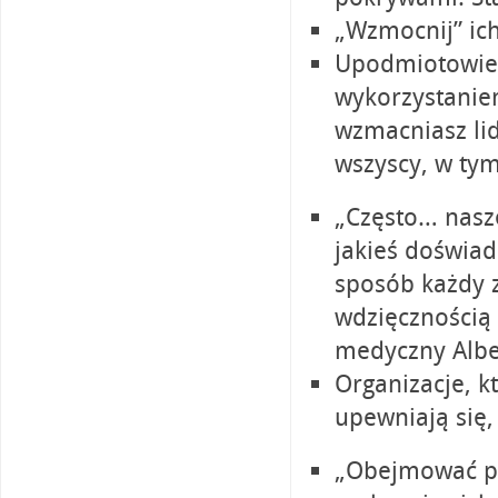
„Wzmocnij” ic
Upodmiotowien
wykorzystanie
wzmacniasz lid
wszyscy, w tym
„Często… nasze
jakieś doświad
sposób każdy 
wdzięcznością 
medyczny Albe
Organizacje, k
upewniają się,
„Obejmować pot