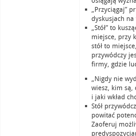
osiągają wyzna
„Przyciągaj” p
dyskusjach na
„Stół” to kusz
miejsce, przy 
stół to miejsce
przywódczy jes
firmy, gdzie lu
„Nigdy nie wydo
wiesz, kim są,
i jaki wkład ch
Stół przywódc
powitać potenc
Zaoferuj możl
predyspozycja