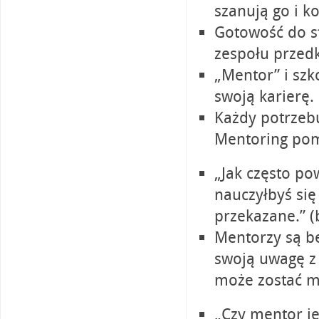
szanują go i k
Gotowość do st
zespołu przedk
„Mentor” i szk
swoją karierę.
Każdy potrzebu
Mentoring poma
„Jak często po
nauczyłbyś się
przekazane.” 
Mentorzy są b
swoją uwagę z 
może zostać 
„Czy mentor j