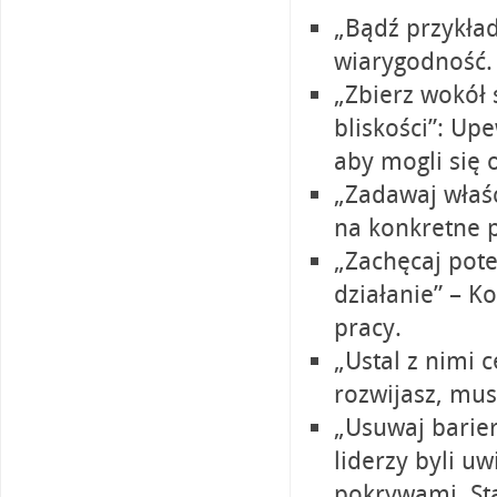
„Bądź przykład
wiarygodność.
„Zbierz wokół 
bliskości”: Upe
aby mogli się 
„Zadawaj właś
na konkretne p
„Zachęcaj pote
działanie” – K
pracy.
„Ustal z nimi 
rozwijasz, mus
„Usuwaj barier
liderzy byli u
pokrywami. St