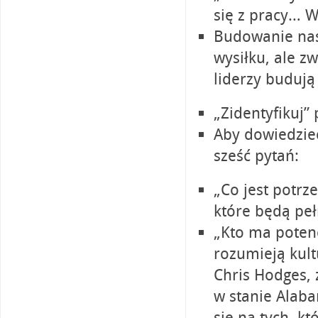
się z pracy… W
Budowanie nast
wysiłku, ale z
liderzy budują
„Zidentyfikuj”
Aby dowiedzieć
sześć pytań:
„Co jest potrz
które będą pełn
„Kto ma potenc
rozumieją kult
Chris Hodges, 
w stanie Alaba
się na tych, k