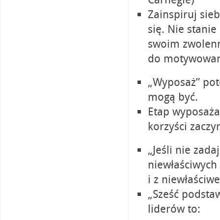
Zainspiruj sie
się. Nie stanie
swoim zwolenn
do motywowani
„Wyposaż” pote
mogą być.
Etap wyposaża
korzyści zaczyn
„Jeśli nie zada
niewłaściwych 
i z niewłaściw
„Sześć podsta
liderów to: