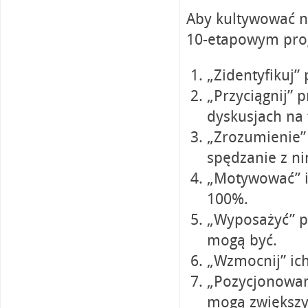
Aby kultywować n
10-etapowym pr
„Zidentyfikuj”
„Przyciągnij” 
dyskusjach na
„Zrozumienie” 
spędzanie z ni
„Motywować” ic
100%.
„Wyposażyć” po
mogą być.
„Wzmocnij” ic
„Pozycjonowani
mogą zwiększy