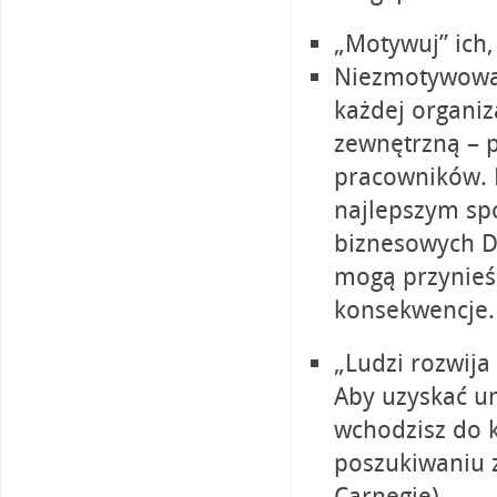
„Motywuj” ich,
Niezmotywowan
każdej organiz
zewnętrzną – p
pracowników. B
najlepszym sp
biznesowych D
mogą przynieś
konsekwencje.
„Ludzi rozwija
Aby uzyskać un
wchodzisz do 
poszukiwaniu 
Carnegie)