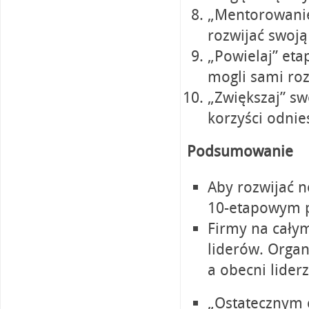
„Mentorowanie”
rozwijać swoją
„Powielaj” eta
mogli sami roz
„Zwiększaj” sw
korzyści odnie
Podsumowanie
Aby rozwijać n
10-etapowym 
Firmy na cały
liderów. Organ
a obecni lider
„Ostatecznym 