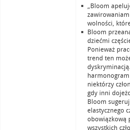
„Bloom apeluje
zawirowaniami,
wolności, któr
Bloom przeanal
dziećmi części
Ponieważ prac
trend ten moż
dyskryminacją.
harmonogram m
niektórzy czł
gdy inni dojeż
Bloom sugeruje
elastycznego c
obowiązkową p
wszystkich czł