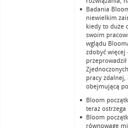
rozwiązania, n
Badania Blooma
niewielkim za
kiedy to duże o
swoim pracown
wglądu Blooma
zdobyć więcej 
przeprowadził
Zjednoczonyc
pracy zdalnej,
obejmującą po
Bloom początko
teraz ostrzeg
Bloom początk
równowagę mi