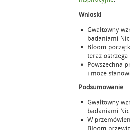
Wnioski
Gwałtowny wzr
badaniami Nic
Bloom początko
teraz ostrzeg
Powszechna pr
i może stanow
Podsumowanie
Gwałtowny wzr
badaniami Nic
W przemówieniu
Bloom przewidz