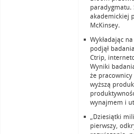
paradygmatu. 
akademickiej 
McKinsey.
Wykładając na 
podjął badania
Ctrip, interne
Wyniki badania
że pracownicy 
wyższą produkt
produktywności
wynajmem i ut
„Dziesiątki m
pierwszy, odkr