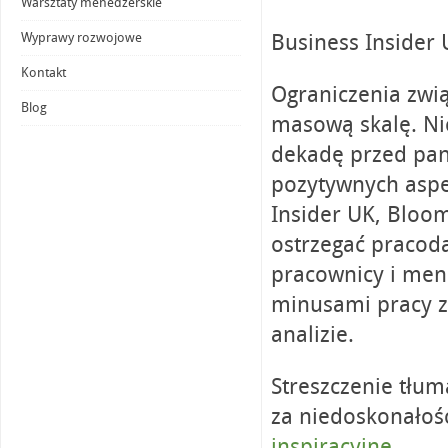
Warsztaty menedżerskie
Business Insider 
Wyprawy rozwojowe
Kontakt
Ograniczenia zwi
Blog
masową skalę. Ni
dekadę przed pan
pozytywnych aspek
Insider UK, Bloom
ostrzegać pracod
pracownicy i mene
minusami pracy z
analizie.
Streszczenie tłu
za niedoskonałośc
inspiracyjne
.