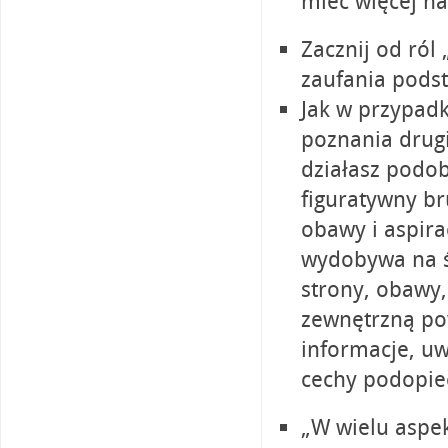
mieć więcej n
Zacznij od ról
zaufania pods
Jak w przypadk
poznania drugi
działasz podob
figuratywny br
obawy i aspira
wydobywa na św
strony, obawy, 
zewnętrzną po
informacje, uw
cechy podopie
„W wielu aspe