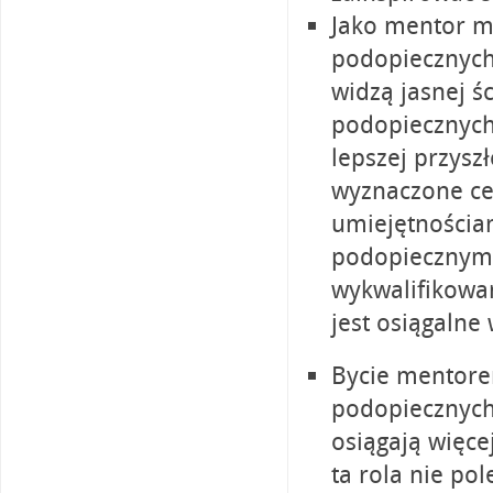
Jako mentor mu
podopiecznych 
widzą jasnej ś
podopiecznych
lepszej przysz
wyznaczone cel
umiejętnościa
podopiecznym w
wykwalifikowan
jest osiągalne
Bycie mentore
podopiecznych
osiągają więce
ta rola nie po