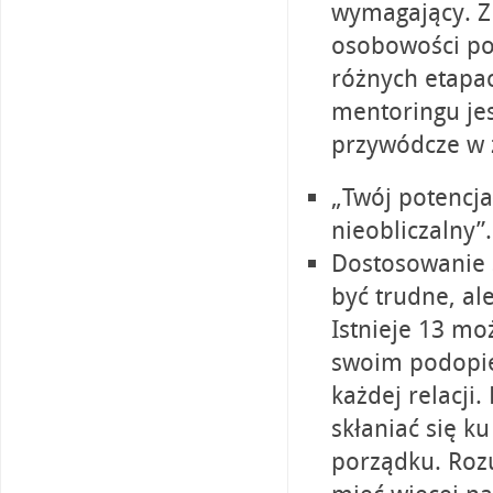
wymagający. Z 
osobowości po
różnych etapa
mentoringu jes
przywódcze w 
„Twój potencj
nieobliczalny”.
Dostosowanie 
być trudne, a
Istnieje 13 mo
swoim podopie
każdej relacji
skłaniać się k
porządku. Rozu