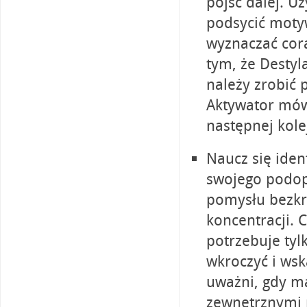
pójść dalej. U
podsycić moty
wyznaczać cora
tym, że Desty
należy zrobić
Aktywator mów
następnej kole
Naucz się ide
swojego podop
pomysłu bezkr
koncentracji. 
potrzebuje ty
wkroczyć i wsk
uważni, gdy ma
zewnętrznymi 