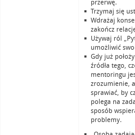
przerwę.
Trzymaj się u
Wdrażaj konsek
zakończ relacj
Używaj ról „Py
umożliwić swo
Gdy już położy
źródła tego, c
mentoringu jes
zrozumienie, 
sprawiać, by c
polega na zad
sposób wspiera
problemy.
„Osoba zadająca