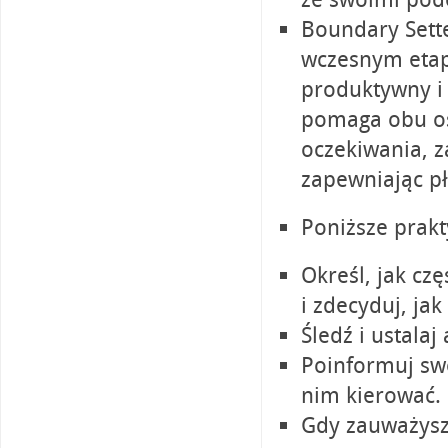
Boundary Sette
wczesnym etapi
produktywny i 
pomaga obu oso
oczekiwania, 
zapewniając pł
Poniższe prak
Określ, jak cz
i zdecyduj, ja
Śledź i ustala
Poinformuj sw
nim kierować.
Gdy zauważysz,