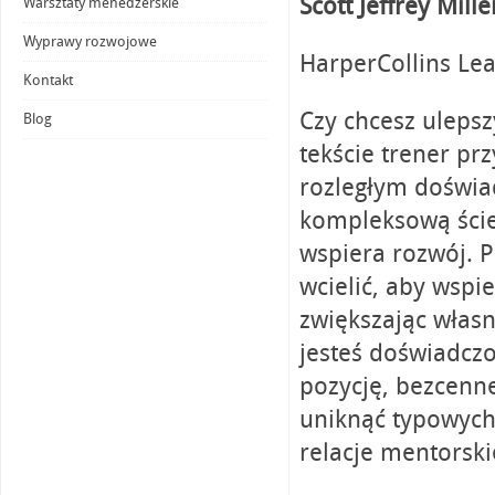
Scott Jeffrey Mille
Warsztaty menedżerskie
Wyprawy rozwojowe
HarperCollins Lea
Kontakt
Czy chcesz uleps
Blog
tekście trener pr
rozległym doświad
kompleksową ście
wspiera rozwój. P
wcielić, aby wsp
zwiększając własn
jesteś doświadcz
pozycję, bezcenn
uniknąć typowych 
relacje mentorski