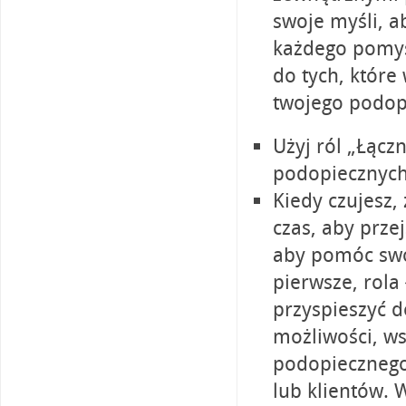
swoje myśli, a
każdego pomys
do tych, które
twojego podop
Użyj ról „Łączn
podopiecznych
Kiedy czujesz,
czas, aby przej
aby pomóc swo
pierwsze, rola
przyspieszyć 
możliwości, ws
podopiecznego
lub klientów. 