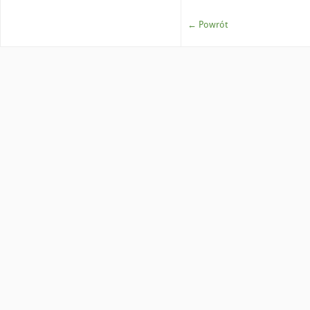
← Powrót