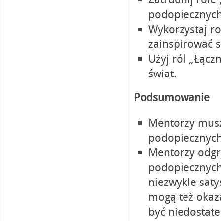
podopiecznych 
Wykorzystaj ro
zainspirować s
Użyj ról „Łącz
świat.
Podsumowanie
Mentorzy musz
podopiecznych
Mentorzy odgr
podopiecznych
niezwykle saty
mogą też okaz
być niedostate