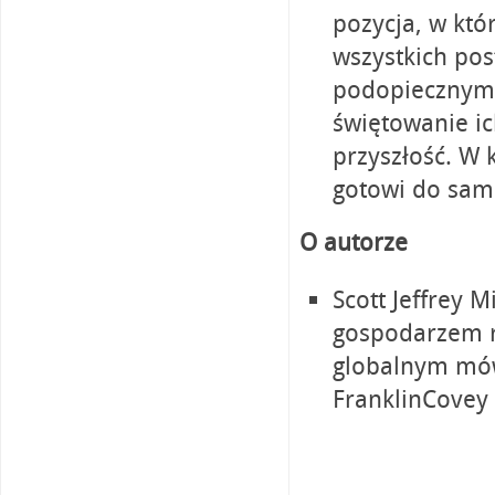
pozycja, w kt
wszystkich po
podopiecznym c
świętowanie ic
przyszłość. W 
gotowi do sam
O autorze
Scott Jeffrey M
gospodarzem ra
globalnym mów
FranklinCovey