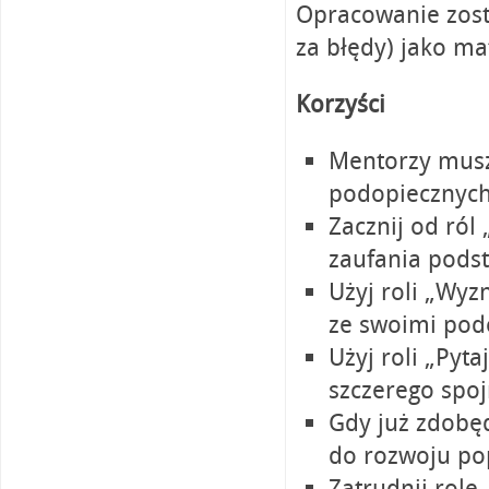
Opracowanie zos
za błędy) jako ma
Korzyści
Mentorzy musz
podopiecznych
Zacznij od ról
zaufania pods
Użyj roli „Wyz
ze swoimi pod
Użyj roli „Pyt
szczerego spoj
Gdy już zdobęd
do rozwoju pop
Zatrudnij role