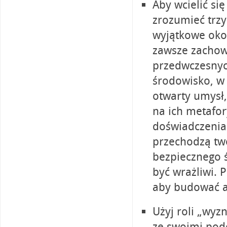
Aby wcielić si
zrozumieć trzy
wyjątkowe oko
zawsze zachow
przedwczesnyc
środowisko, w 
otwarty umysł,
na ich metafor
doświadczeniam
przechodzą two
bezpiecznego 
być wrażliwi. 
aby budować a
Użyj roli „wyz
ze swoimi pod