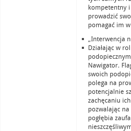
kompetentny i
prowadzić swo
pomagać im w 
„Interwencja 
Działając w ro
podopiecznym w
Nawigator. Fla
swoich podopie
polega na pro
potencjalnie s
zachęcaniu ich
pozwalając na 
pogłębia zauf
nieszczęśliwy