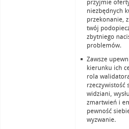
przyjmie ofer
niezbędnych kwa
przekonanie, z
twój podopiecz
zbytniego nac
problemów.
Zawsze upewni
kierunku ich c
rola walidator
rzeczywistość 
widziani, wysł
zmartwień i e
pewność siebie
wyzwanie.