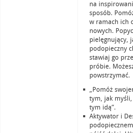
na inspirowan
sposób. Pomóż
w ramach ich o
nowych. Popych
pielęgnujący, j
podopieczny ch
stawiaj go prz
próbie. Możesz
powstrzymać.
„Pomóż swoje
tym, jak myśli
tym idą”.
Aktywator i De
podopiecznemu