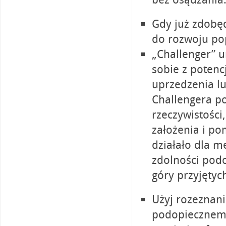
Gdy już zdobęd
do rozwoju pop
„Challenger” 
sobie z potenc
uprzedzenia lu
Challengera p
rzeczywistości
założenia i po
działało dla 
zdolności podo
góry przyjętyc
Użyj rozeznani
podopiecznemu.