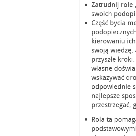
Zatrudnij role
swoich podopie
Część bycia m
podopiecznych 
kierowaniu ich
swoją wiedzę
przyszłe kroki
własne doświad
wskazywać dro
odpowiednie s
najlepsze spos
przestrzegać, 
Rola ta pomaga
podstawowymi 