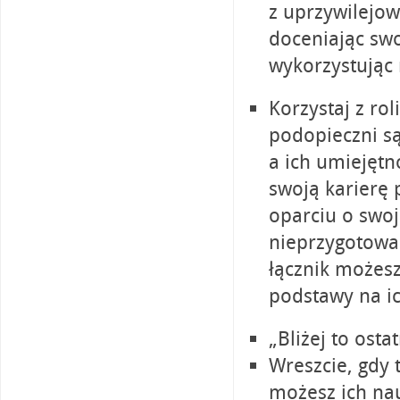
z uprzywilejowa
doceniając sw
wykorzystując 
Korzystaj z rol
podopieczni są
a ich umiejętn
swoją karierę 
oparciu o swoją
nieprzygotowa
łącznik możes
podstawy na i
„Bliżej to ost
Wreszcie, gdy 
możesz ich nau