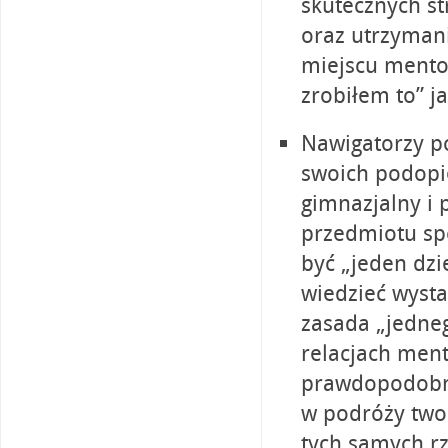
skutecznych st
oraz utrzyman
miejscu mento
zrobiłem to” j
Nawigatorzy p
swoich podopi
gimnazjalny i 
przedmiotu spo
być „jeden dzi
wiedzieć wysta
zasada „jedne
relacjach ment
prawdopodobne
w podróży twoi
tych samych rz