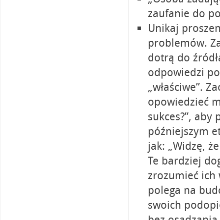
zaufanie do p
Unikaj prosze
problemów. Za
dotrą do źród
odpowiedzi pow
„właściwe”. Za
opowiedzieć mi
sukces?”, aby
późniejszym et
jak: „Widzę, że
Te bardziej d
zrozumieć ich 
polega na bud
swoich podopie
bez osądzania