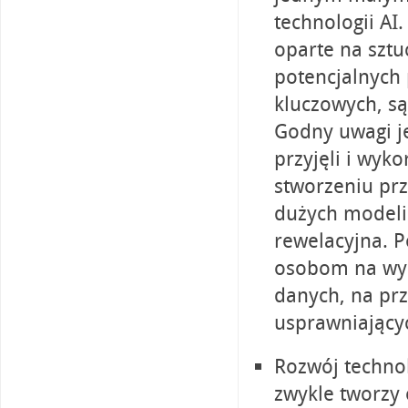
technologii AI
oparte na sztuc
potencjalnych
kluczowych, s
Godny uwagi je
przyjęli i wyko
stworzeniu prz
dużych modeli 
rewelacyjna. 
osobom na wyko
danych, na prz
usprawniającyc
Rozwój technol
zwykle tworzy 