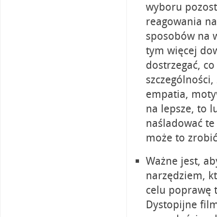
wyboru pozosta
reagowania na
sposobów na wy
tym więcej dow
dostrzegać, co
szczególności,
empatia, motyw
na lepsze, to 
naśladować te 
może to zrobić
Ważne jest, aby
narzędziem, kt
celu poprawę t
Dystopijne fil