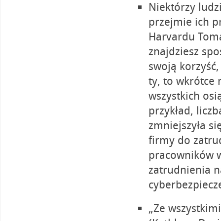
Niektórzy ludzi
przejmie ich pr
Harvardu Tomas
znajdziesz spo
swoją korzyść,
ty, to wkrótce
wszystkich osi
przykład, licz
zmniejszyła si
firmy do zatru
pracowników w
zatrudnienia 
cyberbezpiecz
„Ze wszystkim