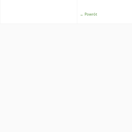
← Powrót