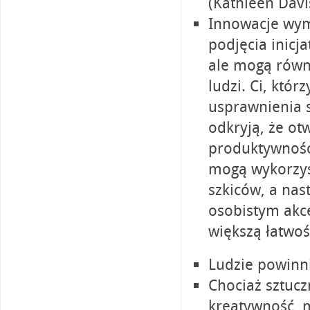
(Kathleen Davi
Innowacje wyma
podjęcia inicj
ale mogą równ
ludzi. Ci, któ
usprawnienia 
odkryją, że ot
produktywność.
mogą wykorzyst
szkiców, a na
osobistym akc
większą łatwoś
Ludzie powinni
Chociaż sztucz
kreatywność, m