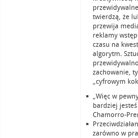
przewidywalne 
twierdzą, że l
przewija media
reklamy wstęp
czasu na kwest
algorytm. Sztuc
przewidywalnoś
zachowanie, tym
„cyfrowym kok
„Więc w pewny
bardziej jeste
Chamorro-Pre
Przeciwdziałan
zarówno w prac