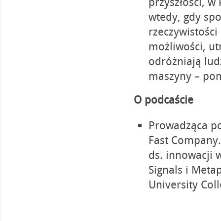
przyszłości, w
wtedy, gdy spo
rzeczywistości
możliwości, ut
odróżniają lu
maszyny – pomo
O podcaście
Prowadząca pod
Fast Company.
ds. innowacji
Signals i Meta
University Col