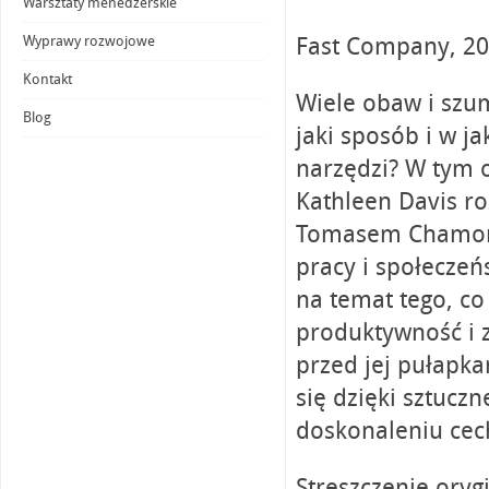
Warsztaty menedżerskie
Fast Company, 2
Wyprawy rozwojowe
Kontakt
Wiele obaw i szum
Blog
jaki sposób i w j
narzędzi? W tym 
Kathleen Davis ro
Tomasem Chamorr
pracy i społeczeń
na temat tego, co
produktywność i 
przed jej pułapka
się dzięki sztuczn
doskonaleniu cech
Streszczenie ory