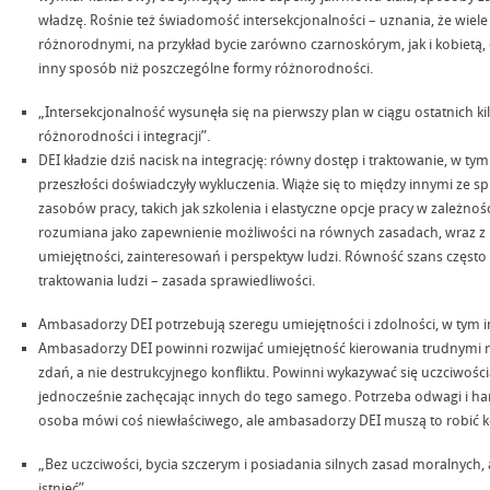
władzę. Rośnie też świadomość intersekcjonalności – uznania, że wiele 
różnorodnymi, na przykład bycie zarówno czarnoskórym, jak i kobietą, o
inny sposób niż poszczególne formy różnorodności.
„Intersekcjonalność wysunęła się na pierwszy plan w ciągu ostatnich kilk
różnorodności i integracji”.
DEI kładzie dziś nacisk na integrację: równy dostęp i traktowanie, w ty
przeszłości doświadczyły wykluczenia. Wiąże się to między innymi ze 
zasobów pracy, takich jak szkolenia i elastyczne opcje pracy w zależno
rozumiana jako zapewnienie możliwości na równych zasadach, wraz 
umiejętności, zainteresowań i perspektyw ludzi. Równość szans czę
traktowania ludzi – zasada sprawiedliwości.
Ambasadorzy DEI potrzebują szeregu umiejętności i zdolności, w tym in
Ambasadorzy DEI powinni rozwijać umiejętność kierowania trudnymi
zdań, a nie destrukcyjnego konfliktu. Powinni wykazywać się uczciwośc
jednocześnie zachęcając innych do tego samego. Potrzeba odwagi i har
osoba mówi coś niewłaściwego, ale ambasadorzy DEI muszą to robić 
„Bez uczciwości, bycia szczerym i posiadania silnych zasad moralnyc
istnieć”.