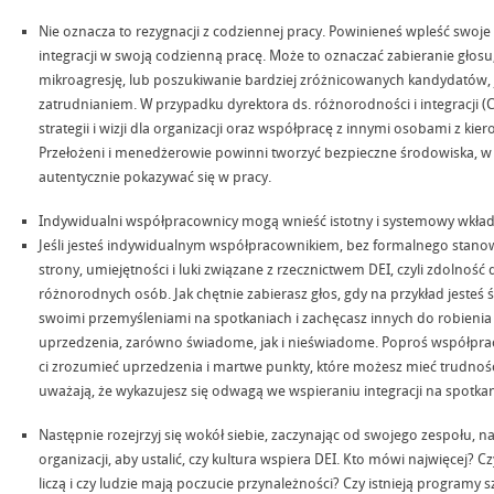
Nie oznacza to rezygnacji z codziennej pracy. Powinieneś wpleść swoje 
integracji w swoją codzienną pracę. Może to oznaczać zabieranie głosu
mikroagresję, lub poszukiwanie bardziej zróżnicowanych kandydatów, 
zatrudnianiem. W przypadku dyrektora ds. różnorodności i integracji 
strategii i wizji dla organizacji oraz współpracę z innymi osobami z ki
Przełożeni i menedżerowie powinni tworzyć bezpieczne środowiska, w 
autentycznie pokazywać się w pracy.
Indywidualni współpracownicy mogą wnieść istotny i systemowy wkład
Jeśli jesteś indywidualnym współpracownikiem, bez formalnego stano
strony, umiejętności i luki związane z rzecznictwem DEI, czyli zdolnoś
różnorodnych osób. Jak chętnie zabierasz głos, gdy na przykład jesteś ś
swoimi przemyśleniami na spotkaniach i zachęcasz innych do robieni
uprzedzenia, zarówno świadome, jak i nieświadome. Poproś współpra
ci zrozumieć uprzedzenia i martwe punkty, które możesz mieć trudności
uważają, że wykazujesz się odwagą we wspieraniu integracji na spotka
Następnie rozejrzyj się wokół siebie, zaczynając od swojego zespołu, na
organizacji, aby ustalić, czy kultura wspiera DEI. Kto mówi najwięcej? 
liczą i czy ludzie mają poczucie przynależności? Czy istnieją programy sz