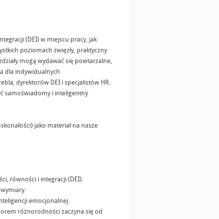
egracji (DEI) w miejscu pracy, jak
ystkich poziomach zwięzły, praktyczny
zdziały mogą wydawać się powtarzalne,
ia dla indywidualnych
bla, dyrektorów DEI i specjalistów HR.
ć samoświadomy i inteligentny
konałości) jako materiał na nasze
 równości i integracji (DEI).
 wymiary.
teligencji emocjonalnej.
adorem różnorodności zaczyna się od