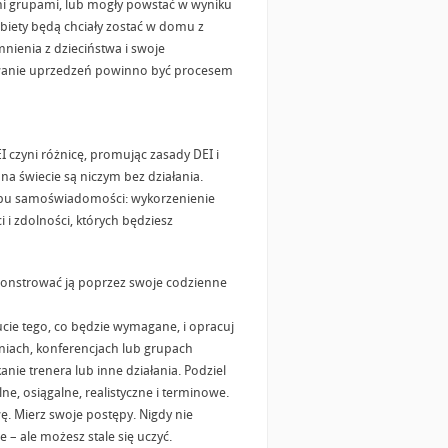
ymi grupami, lub mogły powstać w wyniku
obiety będą chciały zostać w domu z
ienia z dzieciństwa i swoje
uwanie uprzedzeń powinno być procesem
 czyni różnicę, promując zasady DEI i
na świecie są niczym bez działania.
tapu samoświadomości: wykorzenienie
 zdolności, których będziesz
monstrować ją poprzez swoje codzienne
cie tego, co będzie wymagane, i opracuj
eniach, konferencjach lub grupach
ie trenera lub inne działania. Podziel
lne, osiągalne, realistyczne i terminowe.
. Mierz swoje postępy. Nigdy nie
 – ale możesz stale się uczyć.