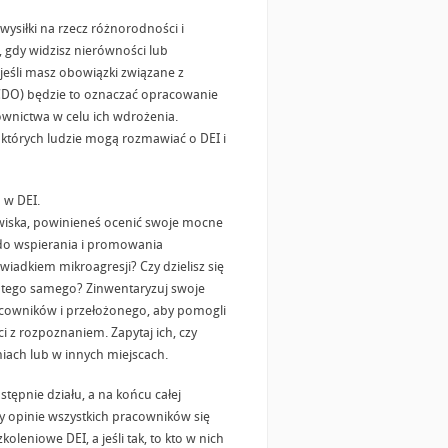
wysiłki na rzecz różnorodności i
, gdy widzisz nierówności lub
jeśli masz obowiązki związane z
(CDO) będzie to oznaczać opracowanie
erownictwa w celu ich wdrożenia.
których ludzie mogą rozmawiać o DEI i
 w DEI.
wiska, powinieneś ocenić swoje mocne
ć do wspierania i promowania
wiadkiem mikroagresji? Czy dzielisz się
a tego samego? Zinwentaryzuj swoje
cowników i przełożonego, aby pomogli
 z rozpoznaniem. Zapytaj ich, czy
niach lub w innych miejscach.
stępnie działu, a na końcu całej
Czy opinie wszystkich pracowników się
koleniowe DEI, a jeśli tak, to kto w nich