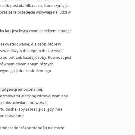
osób posiada kilka cech, które czynią je
raz że te przecięcia wpływają na ludzi w
u lat i jest krytycznym aspektem strategii
m zakwaterowanie, dla osób, które w
sprawiedliwym dostępem do korzyści i
ści od potrzeb każdej osoby. Równość jest
z równym docenianiem różnych
sto wymaga jednak odmiennego
teligencji emocjonalnej.
 rozmowami w stronę zdrowej wymiany
ią i niezachwianą prawością,
tu ducha, aby zabrać głos, gdy inna
konsekwentnie.
h, ambasador różnorodności nie może