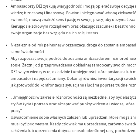
Ambasadorzy DEI zyskują wiarygodność i mogą opierać swoje decyzje na
wiedzę biznesową i finansową. Powinni pielęgnować własną ciekawość, 
zwinność; muszą znaleźć sens i pasję w swojej pracy, aby utrzymać zaa
Kierując się zdrowym rozsądkiem oraz okazując szacunek i bezstronn
swoje organizacje bez względu na ich rolę i status.
Niezależnie od roli pełnionej w organizacji, droga do zostania ambas
samoświadomości.
Aby rozpocząć swoją podróż do zostania ambasadorem różnorodności i
sobie. Zacznij od przeprowadzenia dokładnej samooceny swoich mocny
DEI, w tym wiedzy w tej dziedzinie i umiejętności, które posiadasz lub 
ambasador i napędzać zmiany. Dokonaj również inwentaryzacji swoich
jak gotowość do konfrontacji z sytuacjami i ludźmi poprzez trudne ro
„Umiejętności w zakresie różnorodności są niezbędne, aby być elasty
stylów życia i potrzeb oraz akceptować punkty widzenia i wiedzę, któ
pracy”.
Uświadomienie sobie własnych założeń lub uprzedzeń, które mogą zniw
musi być priorytetem. Każdy człowiek ma uprzedzenia, zarówno świad
założenia lub uprzedzenia dotyczące osób określonej rasy, pochodzenia