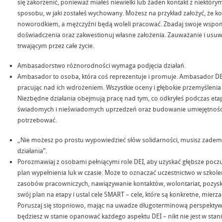
się zakorzenić, ponieważ miałeś niewielki lub żaden kontakt z niektór
sposobu, w jaki zostałeś wychowany. Możesz na przykład założyć, że k
noworodkiem, a mężczyźni będą woleli pracować. Zbadaj swoje wspomn
doświadczenia oraz zakwestionuj własne założenia. Zauważanie i us
trwającym przez całe życie.
Ambasadorstwo różnorodności wymaga podjęcia działań.
Ambasador to osoba, która coś reprezentuje i promuje. Ambasador DEI
pracując nad ich wdrożeniem. Wszystkie oceny i głębokie przemyślenia 
Niezbędne działania obejmują pracę nad tym, co odkryłeś podczas e
świadomych i nieświadomych uprzedzeń oraz budowanie umiejętności i
potrzebować.
„Nie możesz po prostu wypowiedzieć słów solidarności, musisz zade
działania”.
Porozmawiaj z osobami pełniącymi role DEI, aby uzyskać głębsze poczu
plan wypełnienia luk w czasie. Może to oznaczać uczestnictwo w szkol
zasobów pracowniczych, nawiązywanie kontaktów, wolontariat, pozyskan
swój plan na etapy i ustal cele SMART – cele, które są konkretne, mierza
Poruszaj się stopniowo, mając na uwadze długoterminową perspektywę
będziesz w stanie opanować każdego aspektu DEI – nikt nie jest w stanie