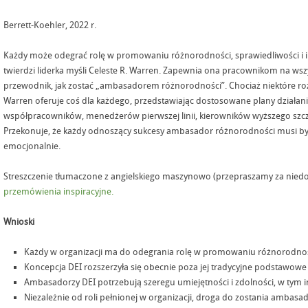
Berrett-Koehler, 2022 r.
Każdy może odegrać rolę w promowaniu różnorodności, sprawiedliwości i int
twierdzi liderka myśli Celeste R. Warren. Zapewnia ona pracownikom na wsz
przewodnik, jak zostać „ambasadorem różnorodności”. Chociaż niektóre ro
Warren oferuje coś dla każdego, przedstawiając dostosowane plany działan
współpracowników, menedżerów pierwszej linii, kierowników wyższego szcze
Przekonuje, że każdy odnoszący sukcesy ambasador różnorodności musi by
emocjonalnie.
Streszczenie tłumaczone z angielskiego maszynowo (przepraszamy za niedos
przemówienia inspiracyjne.
Wnioski
Każdy w organizacji ma do odegrania rolę w promowaniu różnorodności,
Koncepcja DEI rozszerzyła się obecnie poza jej tradycyjne podstawowe
Ambasadorzy DEI potrzebują szeregu umiejętności i zdolności, w tym in
Niezależnie od roli pełnionej w organizacji, droga do zostania ambas