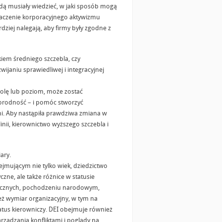
będą musiały wiedzieć, w jaki sposób mogą
znaczenie korporacyjnego aktywizmu
ziej nalegają, aby firmy były zgodne z
kiem średniego szczebla, czy
ijaniu sprawiedliwej i integracyjnej
rolę lub poziom, może zostać
orodność – i pomóc stworzyć
ni. Aby nastąpiła prawdziwa zmiana w
nii, kierownictwo wyższego szczebla i
ary.
ejmującym nie tylko wiek, dziedzictwo
czne, ale także różnice w statusie
tycznych, pochodzeniu narodowym,
eż wymiar organizacyjny, w tym na
status kierowniczy. DEI obejmuje również
rządzania konfliktami i poglądy na