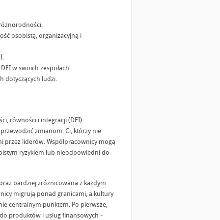
różnorodności.
ść osobistą, organizacyjną i
I.
 DEI w swoich zespołach.
h dotyczących ludzi.
 równości i integracji (DEI).
ie przewodzić zmianom. Ci, którzy nie
ani przez liderów. Współpracownicy mogą
obistym ryzykiem lub nieodpowiedni do
ę coraz bardziej zróżnicowana z każdym
wnicy migrują ponad granicami, a kultury
anie centralnym punktem. Po pierwsze,
 do produktów i usług finansowych –