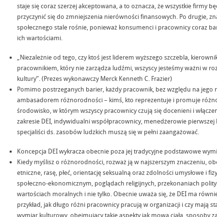
staje się coraz szerzej akceptowana, a to oznacza, że wszystkie firmy 
przyczynić się do zmniejszenia nierówności finansowych. Po drugie, 
społecznego stale rośnie, ponieważ konsumenci i pracownicy coraz bard
ich wartościami.
„Niezależnie od tego, czy ktoś jest liderem wyższego szczebla, kierowni
pracownikiem, który nie zarządza ludźmi, wszyscy jesteśmy ważni w rozw
kultury”. (Prezes wykonawczy Merck Kenneth C. Frazier)
Pomimo postrzeganych barier, każdy pracownik, bez względu na jego 
ambasadorem różnorodności – kimś, kto reprezentuje i promuje różn
środowisko, w którym wszyscy pracownicy czują się docenieni i włącze
zakresie DEI, indywidualni współpracownicy, menedżerowie pierwszej li
specjaliści ds. zasobów ludzkich muszą się w pełni zaangażować.
Koncepcja DEI wykracza obecnie poza jej tradycyjne podstawowe wymi
Kiedy myślisz o różnorodności, rozważ ją w najszerszym znaczeniu, ob
etniczne, rasę, płeć, orientację seksualną oraz zdolności umysłowe i fizy
społeczno-ekonomicznym, poglądach religijnych, przekonaniach poli
wartościach moralnych i nie tylko. Obecnie uważa się, że DEI ma równi
przykład, jak długo różni pracownicy pracują w organizacji i czy mają 
wymiar kulturowy, obejmujący takie aspekty jak mowa ciała, sposoby za