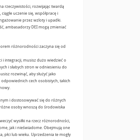
 rzeczywistości, rozwijając twardą
ciągłe uczenie się, współpracę i
ngażowanie przez wzloty i upadki.
ość, ambasadorzy DEI mogą zmieniać
adorem różnorodności zaczyna się od
 integracji, musisz dużo wiedzieć o
ch i słabych stron w odniesieniu do
musisz rozwinąć, aby służyć jako
 odpowiednich cech osobistych, takich
zmowy.
cznym i dostosowywać się do różnych
re różne osoby wnoszą do środowiska
eczyć wysiłki na rzecz różnorodności,
ome, jak i nieświadome. Obejmują one
, płci lub wieku. Uprzedzenia te mogły