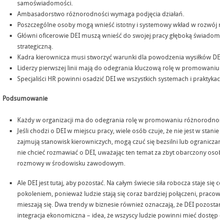
samoświadomości.
Ambasadorstwo różnorodności wymaga podjęcia działań.
Poszczególne osoby mogą wnieść istotny i systemowy wkład w rozwój 
Główni oficerowie DEI muszą wnieść do swojej pracy głęboką świadomo
strategiczną.
Kadra kierownicza musi stworzyć warunki dla powodzenia wysiłków DE
Liderzy pierwszej linii mają do odegrania kluczową rolę w promowaniu
Specjaliści HR powinni osadzić DEI we wszystkich systemach i praktykac
Podsumowanie
Każdy w organizacji ma do odegrania rolę w promowaniu różnorodności,
Jeśli chodzi o DEI w miejscu pracy, wiele osób czuje, że nie jest w stan
zajmują stanowisk kierowniczych, mogą czuć się bezsilni lub ogranicz
nie chcieć rozmawiać o DEI, uważając ten temat za zbyt obarczony os
rozmowy w środowisku zawodowym.
Ale DEI jest tutaj, aby pozostać. Na całym świecie siła robocza staje si
pokoleniem, ponieważ ludzie stają się coraz bardziej połączeni, praco
mieszają się. Dwa trendy w biznesie również oznaczają, że DEI pozost
integracja ekonomiczna – idea, że wszyscy ludzie powinni mieć dostęp