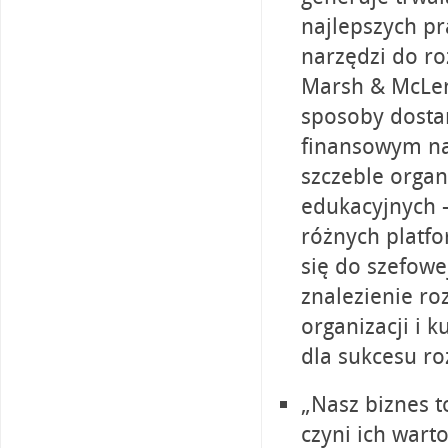
najlepszych p
narzędzi do ro
Marsh & McLen
sposoby dosta
finansowym na
szczeble orga
edukacyjnych –
różnych platfo
się do szefowe
znalezienie ro
organizacji i 
dla sukcesu r
„Nasz biznes to
czyni ich wart