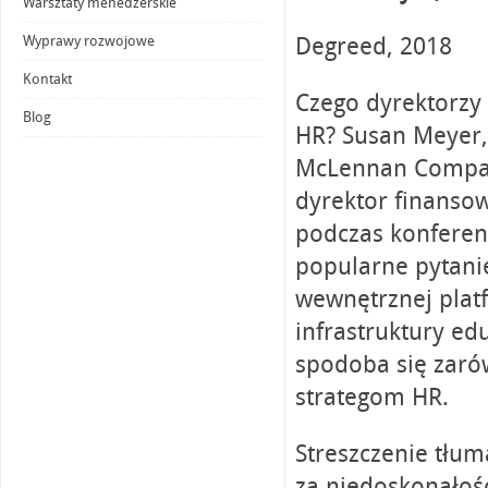
Warsztaty menedżerskie
Degreed, 2018
Wyprawy rozwojowe
Kontakt
Czego dyrektorzy
Blog
HR? Susan Meyer,
McLennan Compan
dyrektor finanso
podczas konferen
popularne pytani
wewnętrznej platf
infrastruktury ed
spodoba się zaró
strategom HR.
Streszczenie tłu
za niedoskonałośc