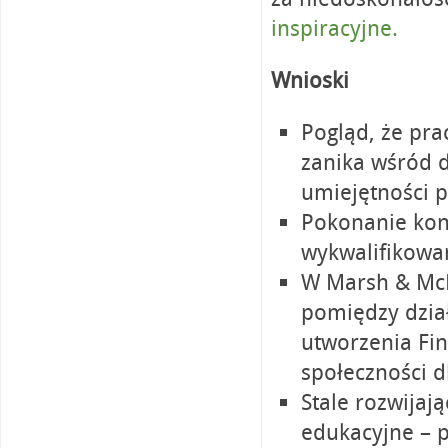
inspiracyjne.
Wnioski
Pogląd, że pra
zanika wśród d
umiejętności p
Pokonanie konk
wykwalifikowa
W Marsh & McL
pomiędzy dzia
utworzenia Fi
społeczności 
Stale rozwijaj
edukacyjne – p