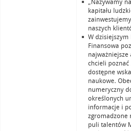
„Nazywamy nas
kapitału ludzki
zainwestujemy 
naszych klien
W dzisiejszym 
Finansowa poz
najważniejsze a
chcieli poznać
dostępne wskaź
naukowe. Obecn
numeryczny d
określonych u
informacje i p
zgromadzone n
puli talentów