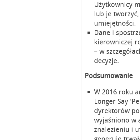
Użytkownicy m
lub je tworzyć
umiejętności.
Dane i spostrz
kierowniczej r
– w szczegółac
decyzje.
Podsumowanie
W 2016 roku ar
Longer Say 'Pe
dyrektorów pos
wyjaśniono w 
znalezieniu i
generuje trwał