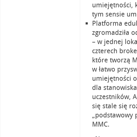
umiejętności, 
tym sensie umi
Platforma edu
zgromadziła od
– w jednej loka
czterech brok
które tworzą 
w łatwo przys
umiejętności on
dla stanowiska
uczestników, A
się stale się r
„podstawowy p
MMC.