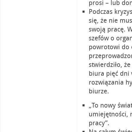
prosi – lub do
Podczas kryzy
się, że nie mu
swoją pracę. W
szefów o organi
powrotowi do 
przeprowadzon
stwierdziło, ż
biura pięć dni
rozwiązania h
biurze.
„To nowy świa
umiejętności,
pracy”.
Na całym świec