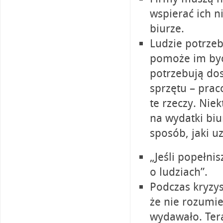
wspierać ich n
biurze.
Ludzie potrzeb
pomoże im być
potrzebują dos
sprzętu – pra
te rzeczy. Ni
na wydatki biu
sposób, jaki u
„Jeśli popełni
o ludziach”.
Podczas kryzy
że nie rozumie
wydawało. Tera