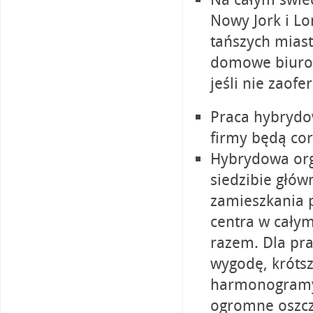
Nowy Jork i Lo
tańszych miast
domowe biuro. 
jeśli nie zaof
Praca hybrydo
firmy będą cora
Hybrydowa org
siedzibie głów
zamieszkania 
centra w całym
razem. Dla pr
wygodę, krótsz
harmonogramy
ogromne oszczę