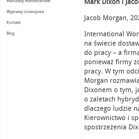
Mark Dixon i Jac
Warsztaty menedżerskie
Wyprawy rozwojowe
Jacob Morgan, 202
Kontakt
International Wo
Blog
na świecie dostaw
do pracy – a firm
ponieważ firmy zo
pracy. W tym odc
Morgan rozmawia
Dixonem o tym, j
o zaletach hybryd
dlaczego ludzie n
Kierownictwo i sp
spostrzeżenia Di