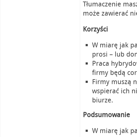
Tłumaczenie ma
może zawierać nie
Korzyści
W miarę jak p
prosi – lub do
Praca hybrydo
firmy będą cora
Firmy muszą n
wspierać ich n
biurze.
Podsumowanie
W miarę jak p