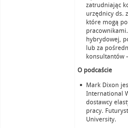
zatrudniając k
urzędnicy ds. 
które mogą po
pracownikami. 
hybrydowej, p
lub za pośred
konsultantów –
O podcaście
Mark Dixon je
International 
dostawcy elast
pracy. Futurys
University.