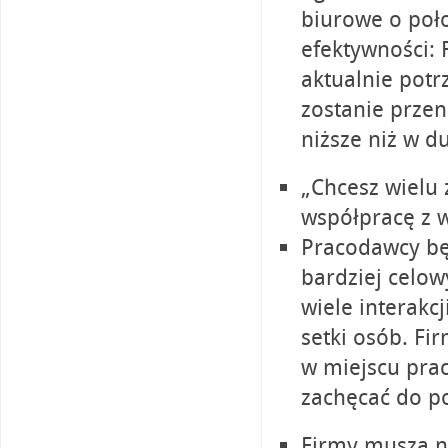
biurowe o poło
efektywności: 
aktualnie potr
zostanie przen
niższe niż w d
„Chcesz wielu 
współpracę z 
Pracodawcy będ
bardziej celow
wiele interak
setki osób. F
w miejscu prac
zachęcać do po
Firmy muszą n