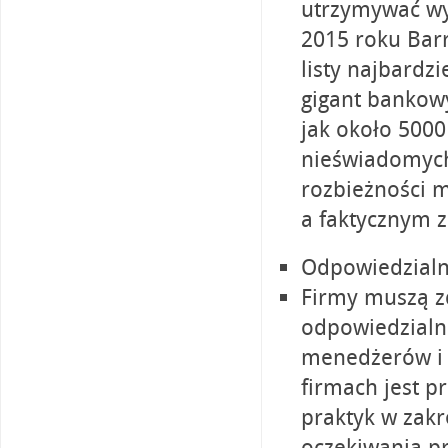
utrzymywać wy
2015 roku Bar
listy najbardz
gigant bankow
jak około 5000
nieświadomych
rozbieżności 
a faktycznym 
Odpowiedzialn
Firmy muszą z
odpowiedzialn
menedżerów i 
firmach jest p
praktyk w zak
oczekiwania p