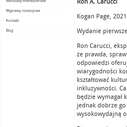
Ron A. Carucci
Warsztaty menedżerskie
Wyprawy rozwojowe
Kogan Page, 2021
Kontakt
Wydanie pierwsze
Blog
Ron Carucci, eksp
że prawda, spraw
odpowiedzi oferuj
wiarygodności kor
kształtować kultu
inkluzywności. Ca
będzie wymagał ko
jednak dobrze go
wysokowydajną or