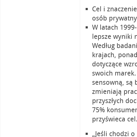
Cel i znaczeni
osób prywatny
W latach 1999-
lepsze wyniki 
Według badani
krajach, ponad
dotyczące wzro
swoich marek. 
sensowną, są b
zmieniają prac
przyszłych do
75% konsument
przyświeca cel
„Jeśli chodzi 