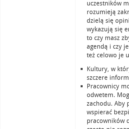
uczestników m
rozumieją zak
dzielą się opi
wykazują się e
to czy masz zb
agendą i czy j
też celowo je 
Kultury, w któ
szczere inform
Pracownicy mo
odwetem. Mogą 
zachodu. Aby p
wspierać bezpi
pracowników d