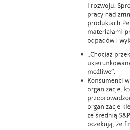
i rozwoju. Sp
pracy nad zmni
produktach Pe
materiałami pr
odpadów i wyko
„Chociaż przek
ukierunkowaną 
możliwe”.
Konsumenci w 
organizacje, k
przeprowadzone
organizacje ki
ze średnią S&
oczekują, że 