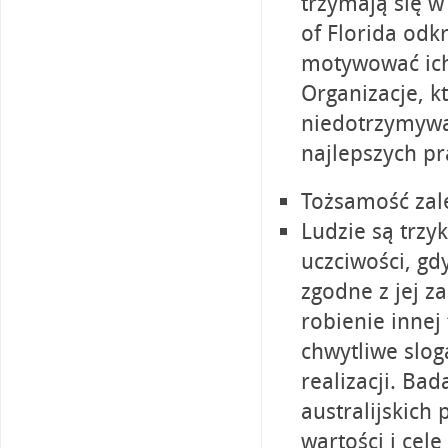
trzymają się w
of Florida odk
motywować ich
Organizacje, k
niedotrzymywa
najlepszych p
Tożsamość zale
Ludzie są trzy
uczciwości, gdy
zgodne z jej z
robienie innej
chwytliwe slog
realizacji. Ba
australijskich
wartości i cele