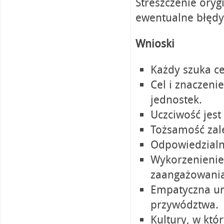
Streszczenie ory
ewentualne błędy
Wnioski
Każdy szuka ce
Cel i znaczeni
jednostek.
Uczciwość jest
Tożsamość zale
Odpowiedzialn
Wykorzenienie
zaangażowania
Empatyczna um
przywództwa.
Kultury, w któ