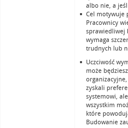
albo nie, a jeśl
Cel motywuje 
Pracownicy wie
sprawiedliwej 
wymaga szczer
trudnych lub n
Uczciwość wyma
może będziesz
organizacyjne,
zyskali prefer
systemowi, al
wszystkim możl
które powodują
Budowanie za