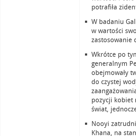
potrafiła ziden
W badaniu Gall
w wartości swo
zastosowanie d
Wkrótce po ty
generalnym Pep
obejmowały tw
do czystej wod
zaangażowania
pozycji kobiet
świat, jednocz
Nooyi zatrudn
Khana, na sta