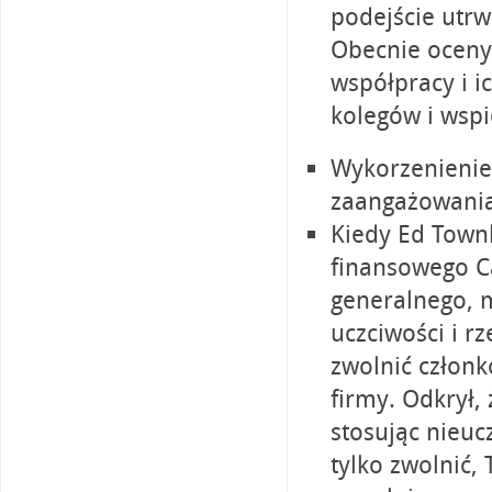
podejście utrw
Obecnie oceny
współpracy i 
kolegów i wspi
Wykorzenienie
zaangażowania
Kiedy Ed Townl
finansowego C
generalnego, 
uczciwości i r
zwolnić członk
firmy. Odkrył,
stosując nieuc
tylko zwolnić,