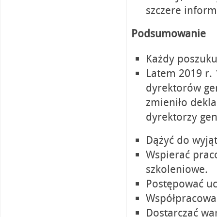
szczere inform
Podsumowanie
Każdy poszukuj
Latem 2019 r.
dyrektorów ge
zmieniło dekla
dyrektorzy gene
Dążyć do wyjąt
Wspierać praco
szkoleniowe.
Postępować uc
Współpracować
Dostarczać war