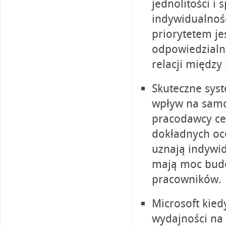
jednolitości i
indywidualność
priorytetem je
odpowiedzialn
relacji między
Skuteczne sys
wpływ na samo
pracodawcy ce
dokładnych oce
uznają indywi
mają moc budo
pracowników.
Microsoft kied
wydajności na 