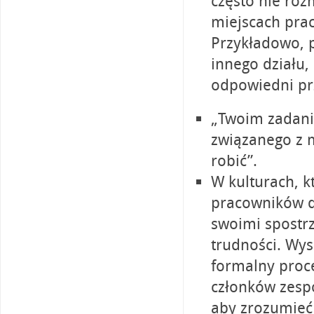
często nie ro
miejscach prac
Przykładowo, 
innego działu,
odpowiedni pr
„Twoim zadanie
związanego z m
robić”.
W kulturach, k
pracowników do
swoimi spostr
trudności. Wys
formalny proce
członków zespo
aby zrozumieć 