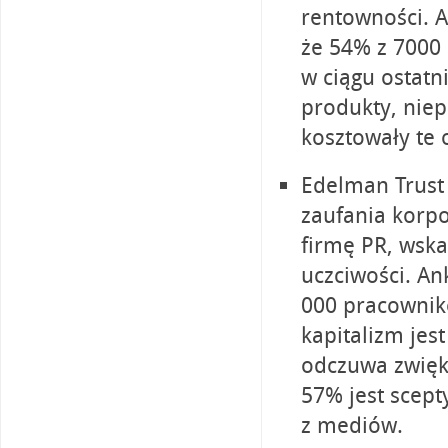
rentowności. A
że 54% z 7000
w ciągu ostatn
produkty, nie
kosztowały te 
Edelman Trust
zaufania korp
firmę PR, wska
uczciwości. A
000 pracownik
kapitalizm jes
odczuwa zwięk
57% jest scep
z mediów.