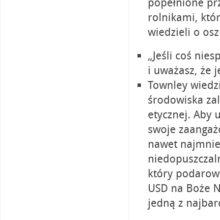
popełnione prz
rolnikami, któr
wiedzieli o os
„Jeśli coś nie
i uważasz, że 
Townley wiedzi
środowiska za
etycznej. Aby
swoje zaangaż
nawet najmnie
niedopuszczaln
który podarowa
USD na Boże N
jedną z najbar