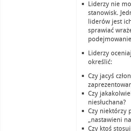
Liderzy nie m
stanowisk. Je
liderów jest i
sprawiać wraże
podejmowaniem
Liderzy ocenia
określić:
Czy jacyś czło
zaprezentowan
Czy jakakolwie
niesłuchana?
Czy niektórzy 
„nastawieni na 
Czy ktoś stosuj