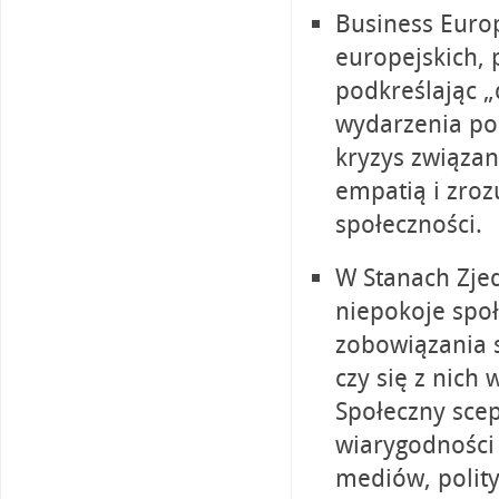
Business Europ
europejskich,
podkreślając „
wydarzenia po
kryzys związan
empatią i zro
społeczności.
W Stanach Zje
niepokoje społ
zobowiązania s
czy się z nich
Społeczny sce
wiarygodności 
mediów, polity