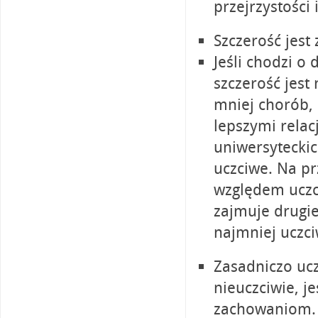
przejrzystości
Szczerość jest
Jeśli chodzi o
szczerość jest
mniej chorób, 
lepszymi rela
uniwersyteckic
uczciwe. Na pr
względem uczc
zajmuje drugie
najmniej uczci
Zasadniczo uc
nieuczciwie, j
zachowaniom. 