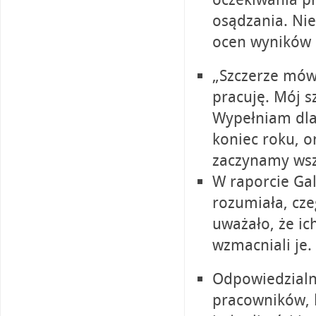
osądzania. Ni
ocen wyników 
„Szczerze mówi
pracuję. Mój sz
Wypełniam dla
koniec roku, o
zaczynamy wsz
W raporcie Gal
rozumiała, cze
uważało, że ich
wzmacniali je.
Odpowiedzialn
pracowników, k