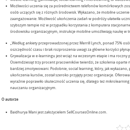
Możliwości uczenia się za pośrednictwem telefonów komórkowych zo
osób uczących się z różnych środowisk. Wykazano, że mobilne uczenie
zaangażowanie. Możliwość ukończenia zadań w podróży ułatwiła uczni
szybszym tempie niż w przypadku korzystania z komputera stacjonarn
środowisku organizacyjnym, instrukcje mobilne umożliwiają naukę w tr
„Według ankiety przeprowadzonej przez Merrill Lynch, ponad 75% osó
oszczędność czasu i brak rozproszenia uwagi za główne korzyści płynąc
Grywalizacja w e-learningu jest wciąż na wczesnym etapie i ma roczny
Osiemdziesiąt trzy procent pracowników twierdzi, że szkolenia oparte na
bardziej zmotywowani. Podobnie, social learning, który, jak wykazano, 
ukończenia kursów, został szeroko przyjęty przez organizacje. Oferow
wyraźnie poprawiło skuteczność uczenia się, dlatego też mikrolearnin
nauczaniu organizacyjnym.
O autorze
Baidhurya Mani jest założycielem SellCoursesOnline.com.