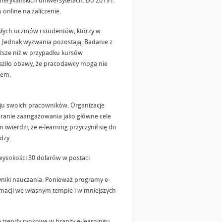
erykańskich uniwersytetach. Do 2019 r.
online na zaliczenie.
łych uczniów i studentów, którzy w
. Jednak wyzwania pozostają. Badanie z
iższe niż w przypadku kursów
raziło obawy, że pracodawcy mogą nie
mem.
woju swoich pracowników. Organizacje
ieranie zaangażowania jako główne cele
twierdzi, że e-learning przyczynił się do
dzy.
wysokości 30 dolarów w postaci
wyniki nauczania. Ponieważ programy e-
macji we własnym tempie i w mniejszych
we trendy rynkowe w branży e-learningu.