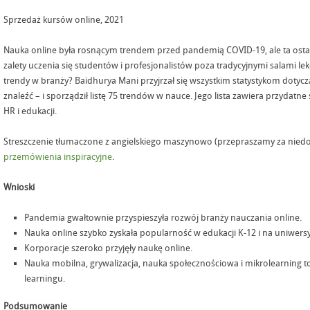
Sprzedaż kursów online, 2021
Nauka online była rosnącym trendem przed pandemią COVID-19, ale ta ostatni
zalety uczenia się studentów i profesjonalistów poza tradycyjnymi salami lek
trendy w branży? Baidhurya Mani przyjrzał się wszystkim statystykom dotycz
znaleźć – i sporządził listę 75 trendów w nauce. Jego lista zawiera przydatne
HR i edukacji.
Streszczenie tłumaczone z angielskiego maszynowo (przepraszamy za niedos
przemówienia inspiracyjne
.
Wnioski
Pandemia gwałtownie przyspieszyła rozwój branży nauczania online.
Nauka online szybko zyskała popularność w edukacji K-12 i na uniwersy
Korporacje szeroko przyjęły naukę online.
Nauka mobilna, grywalizacja, nauka społecznościowa i mikrolearning t
learningu.
Podsumowanie