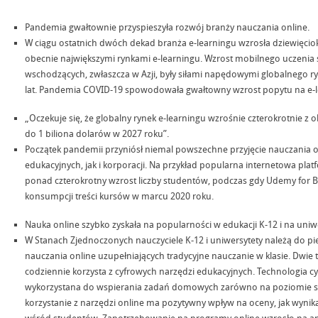
Pandemia gwałtownie przyspieszyła rozwój branży nauczania online.
W ciągu ostatnich dwóch dekad branża e-learningu wzrosła dziewięciok
obecnie największymi rynkami e-learningu. Wzrost mobilnego uczenia s
wschodzących, zwłaszcza w Azji, były siłami napędowymi globalnego ryn
lat. Pandemia COVID-19 spowodowała gwałtowny wzrost popytu na e-le
„Oczekuje się, że globalny rynek e-learningu wzrośnie czterokrotnie z
do 1 biliona dolarów w 2027 roku”.
Początek pandemii przyniósł niemal powszechne przyjęcie nauczania o
edukacyjnych, jak i korporacji. Na przykład popularna internetowa p
ponad czterokrotny wzrost liczby studentów, podczas gdy Udemy for
konsumpcji treści kursów w marcu 2020 roku.
Nauka online szybko zyskała na popularności w edukacji K-12 i na uniw
W Stanach Zjednoczonych nauczyciele K-12 i uniwersytety należą do
nauczania online uzupełniających tradycyjne nauczanie w klasie. Dwie 
codziennie korzysta z cyfrowych narzędzi edukacyjnych. Technologia 
wykorzystana do wspierania zadań domowych zarówno na poziomie szkoły
korzystanie z narzędzi online ma pozytywny wpływ na oceny, jak wyni