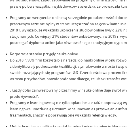
wśród studentów. Zapotrzebowanie na programy online wzrosło na am
prawie połowa wszystkich wykładowców stwierdziła, że prowadziła kurs 
Programy uniwersyteckie online są szczególnie popularne wśród doros
przeciwnym razie nie byliby w stanie uczęszczać na zajęcia w kampusie
2018 r. wykazało, że wskaźniki ukończenia studiów online były o 22% n
stacjonarnych. Co więcej, 21% studentów ankietowanych w 2019 r. wy
postrzegać dyplomu online jako równoważnego z tradycyjnym dyplo
Korporacje szeroko przyjęły naukę online.
Do 2018 r. 90% firm korzystało z narzędzi do nauki online w celu roz
zidentyfikowały podnoszenie kwalifikacji, stymulowanie wzrostu i wsp
swoich rozwijających się programów L&D. Czterdzieści dwa procent firm 
wzrostu przychodów, prawdopodobnie dlatego, że ułatwił transfer wie
„Każdy dolar zainwestowany przez firmy w naukę online daje zwrot w 
produktywności”.
Programy e-learningowe są nie tylko opłacalne, ale także poprawiają 
learningowe umożliwiają uczniom konsumowanie i przyswajanie infor
fragmentach, znacznie poprawiają one wskaźniki retencji wiedzy.
Mobile learning, gamifikacja, social learning i microlearning to kluczo