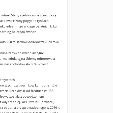
rotnie. Stany Zjednoczone i Europa są
ię i zwiększony popyt na rynkach
ku e-learningu w ciągu ostatnich kilku
arning na całym świecie.
 około 250 miliardów dolarów w 2020 roku
nline zarówno wśród instytucji
latforma edukacyjna Udemy odnotowała
 Business odnotowało 80% wzrost
ersytetach.
 pierwszych użytkowników komponentów
trzecie uczniów szkół średnich w USA
cyfrowa została z powodzeniem
 średniej, jak i uczelni. Co więcej,
ka z badania przeprowadzonego w 2016 r.